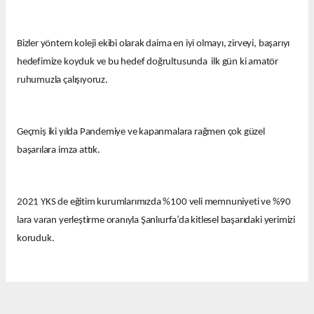
Bizler yöntem koleji ekibi olarak daima en iyi olmayı, zirveyi, başarıyı
hedefimize koyduk ve bu hedef doğrultusunda ilk gün ki amatör
ruhumuzla çalışıyoruz.
Geçmiş iki yılda Pandemiye ve kapanmalara rağmen çok güzel
başarılara imza attık.
2021 YKS de eğitim kurumlarımızda %100 veli memnuniyeti ve %90
lara varan yerleştirme oranıyla Şanlıurfa’da kitlesel başarıdaki yerimizi
koruduk.
Bu yıl eğitim kurumlarımızda güzel derecelerle 14 tıp fakültesi, 12
hukuk fakültesi ve onlarca diğer farklı seçkin bölümlere öğrenciler