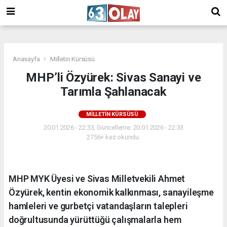
/
Anasayfa
Milletin Kürsüsü
MHP’li Özyürek: Sivas Sanayi ve
Tarımla Şahlanacak
MILLETIN KÜRSÜSÜ
20.01.2026 - 22:33, Güncelleme: 20.01.2026 - 22:33
2756+ kez okundu.
MHP MYK Üyesi ve Sivas Milletvekili Ahmet
Özyürek, kentin ekonomik kalkınması, sanayileşme
hamleleri ve gurbetçi vatandaşların talepleri
doğrultusunda yürüttüğü çalışmalarla hem