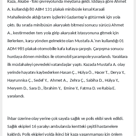
Kaza, Akabe -Toki çevreyolunda meydana geldi. İddiaya göre Ahmet
A. kullandığı 80 ABM 131 plakalı minibüsle kırsal Karaali
Mahallesinde aldığı tarım işçilerini Gaziantep’e götürmek için yola
çıktı. Bu sırada minibüsün akaryakıtı bitmesi sonucu sürücü Ahmet
A., kestirmeden ters yola girip akaryakıt istasyonuna gitmek için
ilerlerken, karşı yönden gelmekte olan Mustafa A.’nın kullandığı 01
ADM 985 plakalı otomobille kafa kafaya çarpıştı. Çarpışma sonucu
hurdaya dönen minibüs ile otomobil şarampole yuvarlandı. Yaralılara
ilk müdahaleyi çevredeki vatandaşlar yaptı. Kazada Mustafa A. olay
yerinde hayatını kaybederken Hasan Ç., Hülya Ö., Hacer T., Derya Y.,
Hayrunnisa Ç., Sedef Y., Ahmet A., Zehra Ç., Sabiha D., Hülya Y.,
Meryem D., Sara D., İbrahim Y., Emine Y., Fatma D. ve Rabia E.
yaralandı.
İhbar üzerine olay yerine çok sayıda sağlık ve polis ekibi sevk edildi.
Sağlık ekipleri 16 yaralıyı ambulansla kentteki çeşitli hastanelere
kaldırdı. Polis ekipleri yolda ikinci bir kaza yaşanmaması için önlem