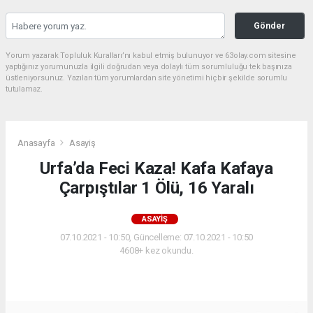
Gönder
Yorum yazarak Topluluk Kuralları’nı kabul etmiş bulunuyor ve 63olay.com sitesine
yaptığınız yorumunuzla ilgili doğrudan veya dolaylı tüm sorumluluğu tek başınıza
üstleniyorsunuz. Yazılan tüm yorumlardan site yönetimi hiçbir şekilde sorumlu
tutulamaz.
Anasayfa
Asayiş
Urfa’da Feci Kaza! Kafa Kafaya
Çarpıştılar 1 Ölü, 16 Yaralı
ASAYIŞ
07.10.2021 - 10:50, Güncelleme: 07.10.2021 - 10:50
4608+ kez okundu.