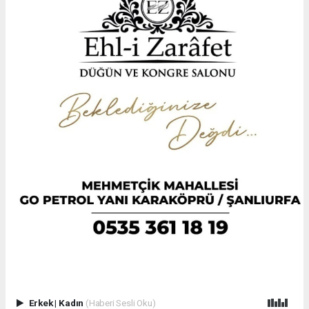
Erkek
|
Kadın
(Haberi Sesli Oku)