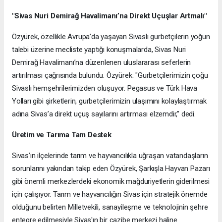
"Sivas Nuri Demirağ Havalimanı’na Direkt Uçuşlar Artmalı"
Özyürek, özellikle Avrupa’da yaşayan Sivaslı gurbetçilerin yoğun
talebi üzerine mecliste yaptığı konuşmalarda, Sivas Nuri
Demirağ Havalimanı’na düzenlenen uluslararası seferlerin
artırılması çağrısında bulundu. Özyürek: "Gurbetçilerimizin çoğu
Sivaslı hemşehrilerimizden oluşuyor. Pegasus ve Türk Hava
Yolları gibi şirketlerin, gurbetçilerimizin ulaşımını kolaylaştırmak
adına Sivas’a direkt uçuş sayılarını artırması elzemdir," dedi.
Üretim ve Tarıma Tam Destek
Sivas’ın ilçelerinde tarım ve hayvancılıkla uğraşan vatandaşların
sorunlarını yakından takip eden Özyürek, Şarkışla Hayvan Pazarı
gibi önemli merkezlerdeki ekonomik mağduriyetlerin giderilmesi
için çalışıyor. Tarım ve hayvancılığın Sivas için stratejik önemde
olduğunu belirten Milletvekili, sanayileşme ve teknolojinin şehre
entegre edilmesiyle Sivas'ın bir cazibe merkezi haline