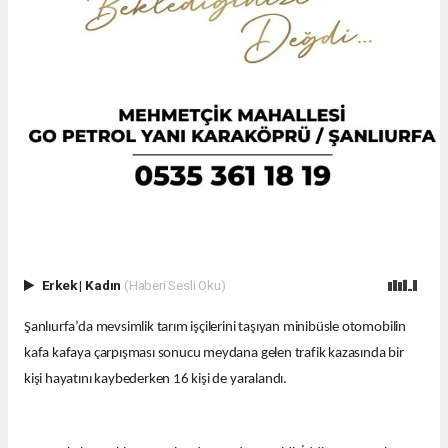
Erkek
|
Kadın
(Haberi Sesli Oku)
Şanlıurfa’da mevsimlik tarım işçilerini taşıyan minibüsle otomobilin
kafa kafaya çarpışması sonucu meydana gelen trafik kazasında bir
kişi hayatını kaybederken 16 kişi de yaralandı.