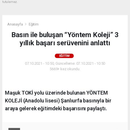
tutulamaz.
Anasayfa
Eğitim
Basın ile buluşan “Yöntem Koleji” 3
yıllık başarı serüvenini anlattı
EĞITIM
07.10.2021 - 10:50, Güncelleme: 07.10.2021 - 10:50
5669+ kez okundu.
Maşuk TOKİ yolu üzerinde bulunan YÖNTEM
KOLEJİ (Anadolu lisesi) Şanlıurfa basınıyla bir
araya gelerek eğitimdeki başarısını paylaştı.