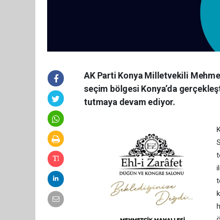
AK Parti Konya Milletvekili Mehme
seçim bölgesi Konya’da gerçekleşt
tutmaya devam ediyor.
K
S
t
i
t
k
h
ö