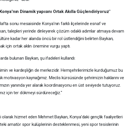
Konya'nın Dinamik yapısını Ortak Akılla Güçlendiriyoruz"
afta sonu mesaisinde Konya’nın farklı ilçelerinde esnaf ve
aykan, talepleri yerinde dinleyerek çözüm odaklı adımlar atmaya devam
ltüre kadar her alanda öncü bir rol üstlendiğini belirten Baykan,
ak için ortak aklın önemine vurgu yaptı.
rda bulunan Baykan, şu ifadeleri kullandı:
timin ve kardeşliğin de merkezidir. Hemşehrilerimizle kurduğumuz bu
ük motivasyon kaynağımız. Meclis kürsüsünde şehrimizin haklarını ve
ımızın yanında yer alarak koordinasyonu en üst seviyede tutuyoruz.
ız için ter dökmeyi sürdüreceğiz."
ci olarak hizmet eden Mehmet Baykan, Konya’daki gençlik faaliyetleri
ntteki amatör spor kulüplerinin desteklenmesi, yeni spor tesislerinin