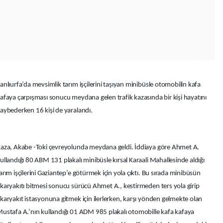
anlıurfa’da mevsimlik tarım işçilerini taşıyan minibüsle otomobilin kafa
afaya çarpışması sonucu meydana gelen trafik kazasında bir kişi hayatını
aybederken 16 kişi de yaralandı.
aza, Akabe -Toki çevreyolunda meydana geldi. İddiaya göre Ahmet A.
ullandığı 80 ABM 131 plakalı minibüsle kırsal Karaali Mahallesinde aldığı
arım işçilerini Gaziantep’e götürmek için yola çıktı. Bu sırada minibüsün
karyakıtı bitmesi sonucu sürücü Ahmet A., kestirmeden ters yola girip
karyakıt istasyonuna gitmek için ilerlerken, karşı yönden gelmekte olan
ustafa A.’nın kullandığı 01 ADM 985 plakalı otomobille kafa kafaya