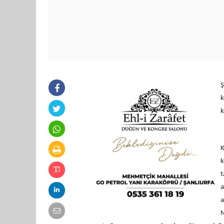
Ş
k
k
K
k
t
a
a
M