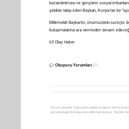
kazandırılması ve gençlerin sosyal imkanlarının
şekilde takip eden Baykan, Konya'nın bir "spo
Milletvekili Baykan’ın, önümüzdeki süreçte de
buluşmalarına ara vermeden devam edeceği bi
63 Olay Haber
Okuyucu Yorumları
(0)
Yorum yazarak Topluluk Kuralları’nı kabul etmiş bulun
sorumluluğu tek başınıza üstleniyorsunuz. Yazılan tü