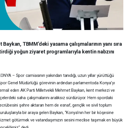
t Baykan, TBMM’deki yasama çalışmalarının yanı sıra
irdiği yoğun ziyaret programlarıyla kentin nabzını
ONYA – Spor camiasının yakından tanıdığı, uzun yıllar yürüttüğü
por Genel Müdürlüğü görevinin ardından parlamentoda Konya’yı
emsil eden AK Parti Milletvekili Mehmet Baykan, kent merkezi ve
lçelerdeki saha çalışmalarını aralıksız sürdürüyor. Hem spordaki
ecrübesini şehre aktaran hem de esnaf, gençlik ve sivil toplum
uruluşlarıyla bir araya gelen Baykan, "Konya’nın her bir köşesine
izmet götürmek ve vatandaşımızın sesini meclise taşımak en büyük
nceliğimiz" dedi.