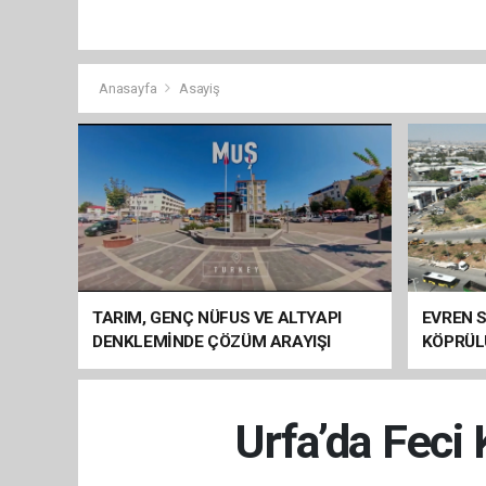
Anasayfa
Asayiş
TARIM, GENÇ NÜFUS VE ALTYAPI
EVREN S
DENKLEMİNDE ÇÖZÜM ARAYIŞI
KÖPRÜL
ARAÇ GE
Urfa’da Feci 