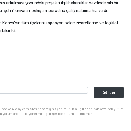
 artırılması yönündeki projeleri ilgili bakanlıklar nezdinde sıkı bir
r şehri" unvanını pekiştirmesi adına çalışmalarına hız verdi.
 Konya’nın tüm ilçelerini kapsayan bölge ziyaretlerine ve teşkilat
ldirildi.
Gönder
uyor ve 63olay.com sitesine yaptığınız yorumunuzla ilgili doğrudan veya dolaylı tüm
m yorumlardan site yönetimi hiçbir şekilde sorumlu tutulamaz.