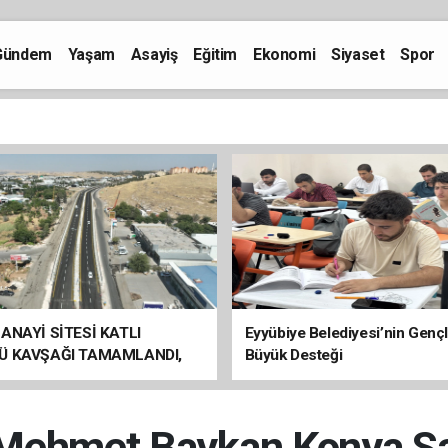
Gündem
Yaşam
Asayiş
Eğitim
Ekonomi
Siyaset
Spor
ANAYİ SİTESİ KATLI
Eyyübiye Belediyesi’nin Genç
Ü KAVŞAĞI TAMAMLANDI,
Büyük Desteği
ÇİŞLERİ BAŞLADI
i Mehmet Baykan Konya Sa