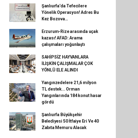
Şanlıurfa’da Tefecilere
Yönelik Operasyon! Adres Bu
Kez Bozova…
Erzurum-Rize arasında uçak
kazası! AFAD: Arama
çalışmaları yoğunlaştı
SAHİPSİZ HAYVANLARA
İLİŞKİN ÇALIŞMALAR ÇOK
YÖNLÜ ELE ALINDI
Yangınzedelere 21,6 milyon
TL destek... Orman
Yangınlarında 184 konut hasar
gördü
Şanlıurfa Büyükşehir
Belediyesi 50 İtfaiye Eri Ve 40
Zabıta Memuru Alacak