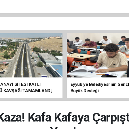
ANAYİ SİTESİ KATLI
Eyyübiye Belediyesi’nin Genç
Ü KAVŞAĞI TAMAMLANDI,
Büyük Desteği
ÇİŞLERİ BAŞLADI
Kaza! Kafa Kafaya Çarpışt