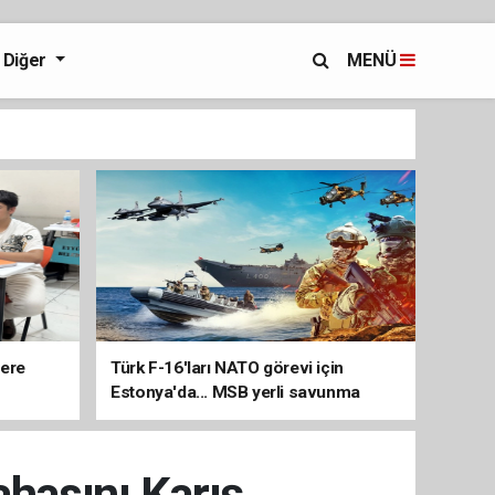
Diğer
MENÜ
lere
Türk F-16'ları NATO görevi için
Estonya'da... MSB yerli savunma
sistemleriyle güçleniyor
hasını Karış