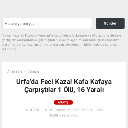
Gönder
Yorum yazarak Topluluk Kuralları’nı kabul etmiş bulunuyor ve 63olay.com sitesine
yaptığınız yorumunuzla ilgili doğrudan veya dolaylı tüm sorumluluğu tek başınıza
üstleniyorsunuz. Yazılan tüm yorumlardan site yönetimi hiçbir şekilde sorumlu
tutulamaz.
Anasayfa
Asayiş
Urfa’da Feci Kaza! Kafa Kafaya
Çarpıştılar 1 Ölü, 16 Yaralı
ASAYIŞ
07.10.2021 - 10:50, Güncelleme: 07.10.2021 - 10:50
4608+ kez okundu.