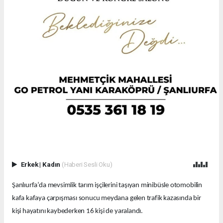
Erkek
|
Kadın
(Haberi Sesli Oku)
Şanlıurfa’da mevsimlik tarım işçilerini taşıyan minibüsle otomobilin
kafa kafaya çarpışması sonucu meydana gelen trafik kazasında bir
kişi hayatını kaybederken 16 kişi de yaralandı.