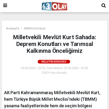
/
Anasayfa
Milletin Kürsüsü
Milletvekili Mevlüt Kurt Sahada:
Deprem Konutları ve Tarımsal
Kalkınma Önceliğimiz
MILLETIN KÜRSÜSÜ
05.06.2026 - 20:52, Güncelleme: 05.06.2026 - 20:52
2047+ kez okundu.
AK Parti Kahramanmaraş Milletvekili Mevlüt Kurt,
hem Türkiye Büyük Millet Meclisi’ndeki (TBMM)
yasama faaliyetlerinde hem de seçim bölgesi