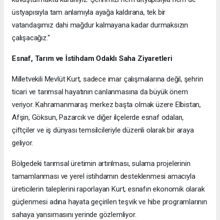
üstyapısıyla tam anlamıyla ayağa kaldırana, tek bir
vatandaşımız dahi mağdur kalmayana kadar durmaksızın
çalışacağız."
Esnaf, Tarım ve İstihdam Odaklı Saha Ziyaretleri
Milletvekili Mevlüt Kurt, sadece imar çalışmalarına değil, şehrin
ticari ve tarımsal hayatının canlanmasına da büyük önem
veriyor. Kahramanmaraş merkez başta olmak üzere Elbistan,
Afşin, Göksun, Pazarcık ve diğer ilçelerde esnaf odaları,
çiftçiler ve iş dünyası temsilcileriyle düzenli olarak bir araya
geliyor.
Bölgedeki tarımsal üretimin artırılması, sulama projelerinin
tamamlanması ve yerel istihdamın desteklenmesi amacıyla
üreticilerin taleplerini raporlayan Kurt, esnafın ekonomik olarak
güçlenmesi adına hayata geçirilen teşvik ve hibe programlarının
sahaya yansımasını yerinde gözlemliyor.