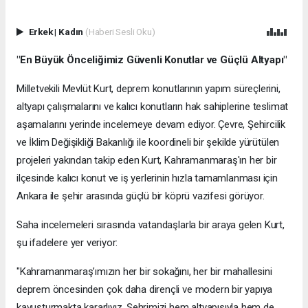
Erkek
|
Kadın
(Haberi Sesli Oku)
"En Büyük Önceliğimiz Güvenli Konutlar ve Güçlü Altyapı"
Milletvekili Mevlüt Kurt, deprem konutlarının yapım süreçlerini,
altyapı çalışmalarını ve kalıcı konutların hak sahiplerine teslimat
aşamalarını yerinde incelemeye devam ediyor. Çevre, Şehircilik
ve İklim Değişikliği Bakanlığı ile koordineli bir şekilde yürütülen
projeleri yakından takip eden Kurt, Kahramanmaraş'ın her bir
ilçesinde kalıcı konut ve iş yerlerinin hızla tamamlanması için
Ankara ile şehir arasında güçlü bir köprü vazifesi görüyor.
Saha incelemeleri sırasında vatandaşlarla bir araya gelen Kurt,
şu ifadelere yer veriyor:
"Kahramanmaraş’ımızın her bir sokağını, her bir mahallesini
deprem öncesinden çok daha dirençli ve modern bir yapıya
kavuşturmakta kararlıyız. Şehrimizi hem altyapısıyla hem de