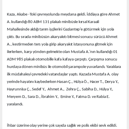
Kaza, Akabe -Toki çevreyolunda meydana geldi. İddiaya göre Ahmet
A. kullandığı 80 ABM 131 plakalı minibüsle kırsal Karaali
Mahallesinde aldığı tarım işçilerini Gaziantep’e götürmek için yola
çıktı. Bu sırada minibüsün akaryakıtı bitmesi sonucu sürücü Ahmet
A., kestirmeden ters yola girip akaryakıt istasyonuna gitmek için
ilerlerken, karşı yönden gelmekte olan Mustafa A.’nın kullandığı 01
ADM 985 plakalı otomobille kafa kafaya çarpıştı. Çarpışma sonucu
hurdaya dönen minibüs ile otomobil şarampole yuvarlandı. Yaralılara
ilk müdahaleyi çevredeki vatandaşlar yaptı. Kazada Mustafa A. olay
yerinde hayatını kaybederken Hasan Ç., Hülya Ö., Hacer T., Derya Y.,
Hayrunnisa Ç., Sedef Y., Ahmet A., Zehra Ç., Sabiha D., Hülya Y.,
Meryem D., Sara D., İbrahim Y., Emine Y., Fatma D. ve Rabia E.
yaralandı.
İhbar üzerine olay yerine çok sayıda sağlık ve polis ekibi sevk edildi.