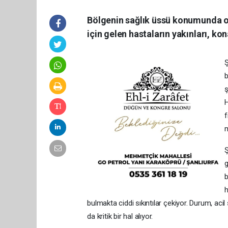
Bölgenin sağlık üssü konumunda ola
için gelen hastaların yakınları, k
Ş
b
ş
H
f
m
Ş
g
b
h
bulmakta ciddi sıkıntılar çekiyor. Durum, aci
da kritik bir hal alıyor.