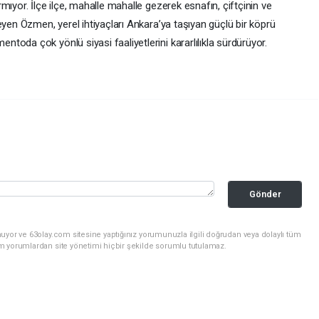
mıyor. İlçe ilçe, mahalle mahalle gezerek esnafın, çiftçinin ve
eyen Özmen, yerel ihtiyaçları Ankara’ya taşıyan güçlü bir köprü
oda çok yönlü siyasi faaliyetlerini kararlılıkla sürdürüyor.
Gönder
uyor ve 63olay.com sitesine yaptığınız yorumunuzla ilgili doğrudan veya dolaylı tüm
m yorumlardan site yönetimi hiçbir şekilde sorumlu tutulamaz.