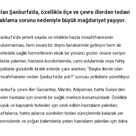
n Şanlıurfa'da, özellikle ilçe ve çevre illerden tedavi
onaklama sorunu nedeniyle büyük mağduriyet yaşıyor.
anlıurfa'da yeterli sayıda ve nitelikte hasta misafirhanesinin
ulunmaması, hem insani bir dramı beraberinde getiriyor hem de
ehirdeki sağlık hizmetlerinin eksik bir yönünü gözler önüne seriyor.
asta yakınları, hastane koridorlarında, cami avlularında veya fahiş
iyatlarla günübirlik kiralık evlerde çare ararken, "Başka illerde olan
isafirhaneler neden Şanlıurfa'da yok?" sorusu yetkililere yöneltiliyor.
anlıurfa, çevre iller Gaziantep, Mardin, Adıyaman, hatta Suriye'den
elen hastalar için önemli bir sağlık merkezi konumundadır. Özellikle
üyük ve kapsamlı tedaviler için sevk edilen hastaların yakınları,
aftalarca, hatta aylarca sürebilen tedavi süreçlerinde kalacak yer
l servislerde ve yoğun bakımlarda yatan hastaların yakınları için daha