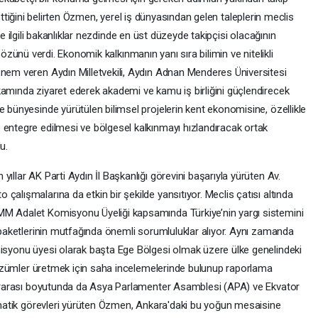
ttiğini belirten Özmen, yerel iş dünyasından gelen taleplerin meclis
e ilgili bakanlıklar nezdinde en üst düzeyde takipçisi olacağının
özünü verdi. Ekonomik kalkınmanın yanı sıra bilimin ve nitelikli
önem veren Aydın Milletvekili, Aydın Adnan Menderes Üniversitesi
kamında ziyaret ederek akademi ve kamu iş birliğini güçlendirecek
e bünyesinde yürütülen bilimsel projelerin kent ekonomisine, özellikle
 entegre edilmesi ve bölgesel kalkınmayı hızlandıracak ortak
u.
ıllar AK Parti Aydın İl Başkanlığı görevini başarıyla yürüten Av.
çalışmalarına da etkin bir şekilde yansıtıyor. Meclis çatısı altında
MM Adalet Komisyonu Üyeliği kapsamında Türkiye’nin yargı sistemini
a paketlerinin mutfağında önemli sorumluluklar alıyor. Aynı zamanda
misyonu üyesi olarak başta Ege Bölgesi olmak üzere ülke genelindeki
ı çözümler üretmek için saha incelemelerinde bulunup raporlama
slararası boyutunda da Asya Parlamenter Asamblesi (APA) ve Ekvator
lomatik görevleri yürüten Özmen, Ankara'daki bu yoğun mesaisine