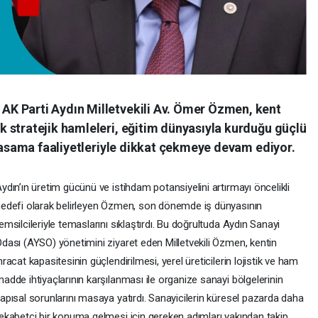
K Parti Aydın Milletvekili Av. Ömer Özmen, kent
 stratejik hamleleri, eğitim dünyasıyla kurduğu güçlü
 yasama faaliyetleriyle dikkat çekmeye devam ediyor.
ydın’ın üretim gücünü ve istihdam potansiyelini artırmayı öncelikli
edefi olarak belirleyen Özmen, son dönemde iş dünyasının
emsilcileriyle temaslarını sıklaştırdı. Bu doğrultuda Aydın Sanayi
dası (AYSO) yönetimini ziyaret eden Milletvekili Özmen, kentin
hracat kapasitesinin güçlendirilmesi, yerel üreticilerin lojistik ve ham
adde ihtiyaçlarının karşılanması ile organize sanayi bölgelerinin
apısal sorunlarını masaya yatırdı. Sanayicilerin küresel pazarda daha
ekabetçi bir konuma gelmesi için gereken adımları yakından takip