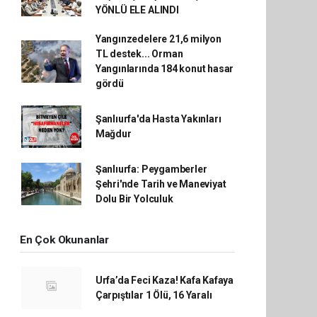
YÖNLÜ ELE ALINDI
Yangınzedelere 21,6 milyon
TL destek... Orman
Yangınlarında 184 konut hasar
gördü
Şanlıurfa'da Hasta Yakınları
Mağdur
Şanlıurfa: Peygamberler
Şehri'nde Tarih ve Maneviyat
Dolu Bir Yolculuk
En Çok Okunanlar
Urfa’da Feci Kaza! Kafa Kafaya
Çarpıştılar 1 Ölü, 16 Yaralı