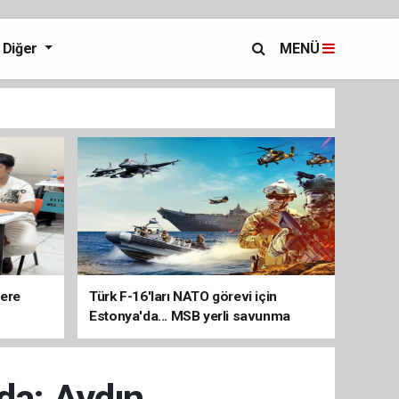
Diğer
MENÜ
lere
Türk F-16'ları NATO görevi için
Estonya'da... MSB yerli savunma
sistemleriyle güçleniyor
da: Aydın