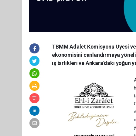
TBMM Adalet Komisyonu Üyesi ve A
ekonomisini canlandırmaya yönelik
iş birlikleri ve Ankara’daki yoğun
A
h
t
O
i
m
y
r