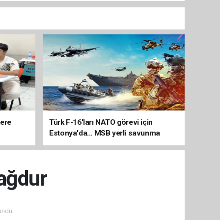
lere
Türk F-16'ları NATO görevi için
Estonya'da... MSB yerli savunma
sistemleriyle güçleniyor
Mağdur
undu.