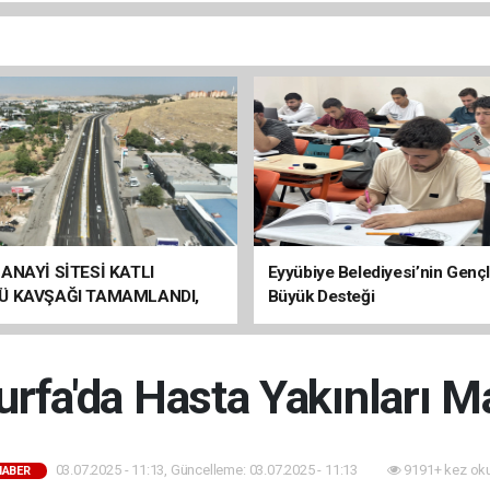
ANAYİ SİTESİ KATLI
Eyyübiye Belediyesi’nin Genç
Ü KAVŞAĞI TAMAMLANDI,
Büyük Desteği
ÇİŞLERİ BAŞLADI
urfa'da Hasta Yakınları 
03.07.2025 - 11:13, Güncelleme: 03.07.2025 - 11:13
9191+ kez ok
HABER