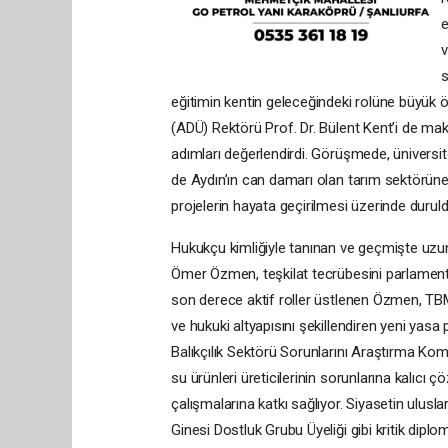
e
v
s
eğitimin kentin geleceğindeki rolüne büyük 
(ADÜ) Rektörü Prof. Dr. Bülent Kent’i de ma
adımları değerlendirdi. Görüşmede, üniversit
de Aydın’ın can damarı olan tarım sektörüne
projelerin hayata geçirilmesi üzerinde duruld
Hukukçu kimliğiyle tanınan ve geçmişte uzun y
Ömer Özmen, teşkilat tecrübesini parlamento 
son derece aktif roller üstlenen Özmen, TB
ve hukuki altyapısını şekillendiren yeni yas
Balıkçılık Sektörü Sorunlarını Araştırma Ko
su ürünleri üreticilerinin sorunlarına kalıc
çalışmalarına katkı sağlıyor. Siyasetin ulu
Ginesi Dostluk Grubu Üyeliği gibi kritik dip