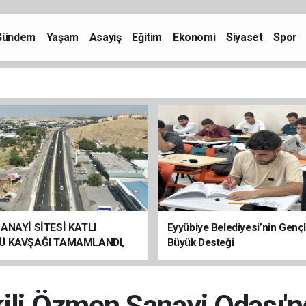
Gündem
Yaşam
Asayiş
Eğitim
Ekonomi
Siyaset
Spor
ANAYİ SİTESİ KATLI
Eyyübiye Belediyesi’nin Genç
Ü KAVŞAĞI TAMAMLANDI,
Büyük Desteği
ÇİŞLERİ BAŞLADI
kili Özmen Sanayi Odası'n