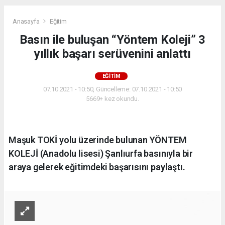
Anasayfa
Eğitim
Basın ile buluşan “Yöntem Koleji” 3
yıllık başarı serüvenini anlattı
EĞITIM
07.10.2021 - 10:50, Güncelleme: 07.10.2021 - 10:50
5669+ kez okundu.
Maşuk TOKİ yolu üzerinde bulunan YÖNTEM
KOLEJİ (Anadolu lisesi) Şanlıurfa basınıyla bir
araya gelerek eğitimdeki başarısını paylaştı.