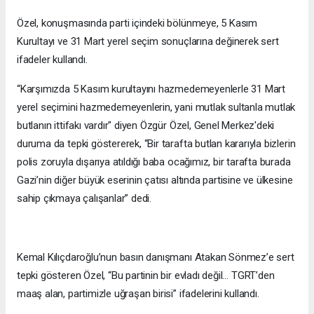
Özel, konuşmasında parti içindeki bölünmeye, 5 Kasım
Kurultayı ve 31 Mart yerel seçim sonuçlarına değinerek sert
ifadeler kullandı.
“Karşımızda 5 Kasım kurultayını hazmedemeyenlerle 31 Mart
yerel seçimini hazmedemeyenlerin, yani mutlak sultanla mutlak
butlanın ittifakı vardır" diyen Özgür Özel, Genel Merkez'deki
duruma da tepki göstererek, “Bir tarafta butlan kararıyla bizlerin
polis zoruyla dışarıya atıldığı baba ocağımız, bir tarafta burada
Gazi’nin diğer büyük eserinin çatısı altında partisine ve ülkesine
sahip çıkmaya çalışanlar” dedi.
Kemal Kılıçdaroğlu’nun basın danışmanı Atakan Sönmez’e sert
tepki gösteren Özel, “Bu partinin bir evladı değil… TGRT’den
maaş alan, partimizle uğraşan birisi” ifadelerini kullandı.