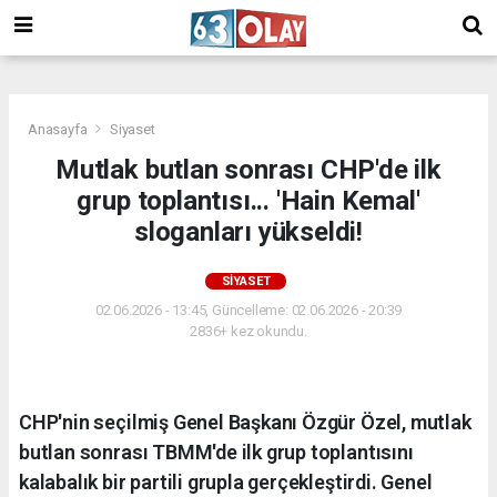
/
Anasayfa
Siyaset
Mutlak butlan sonrası CHP'de ilk
grup toplantısı... 'Hain Kemal'
sloganları yükseldi!
SIYASET
02.06.2026 - 13:45, Güncelleme: 02.06.2026 - 20:39
2836+ kez okundu.
CHP'nin seçilmiş Genel Başkanı Özgür Özel, mutlak
butlan sonrası TBMM'de ilk grup toplantısını
kalabalık bir partili grupla gerçekleştirdi. Genel