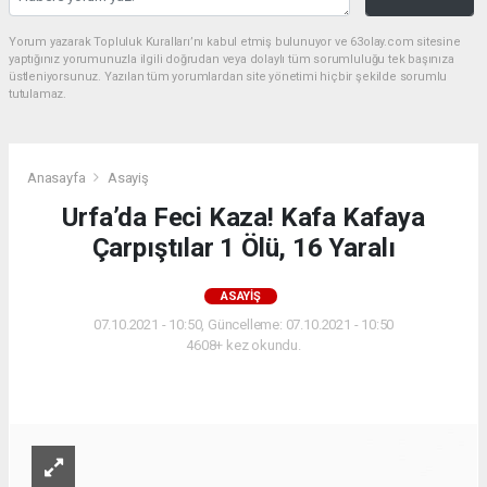
Yorum yazarak Topluluk Kuralları’nı kabul etmiş bulunuyor ve 63olay.com sitesine
yaptığınız yorumunuzla ilgili doğrudan veya dolaylı tüm sorumluluğu tek başınıza
üstleniyorsunuz. Yazılan tüm yorumlardan site yönetimi hiçbir şekilde sorumlu
tutulamaz.
Anasayfa
Asayiş
Urfa’da Feci Kaza! Kafa Kafaya
Çarpıştılar 1 Ölü, 16 Yaralı
ASAYIŞ
07.10.2021 - 10:50, Güncelleme: 07.10.2021 - 10:50
4608+ kez okundu.