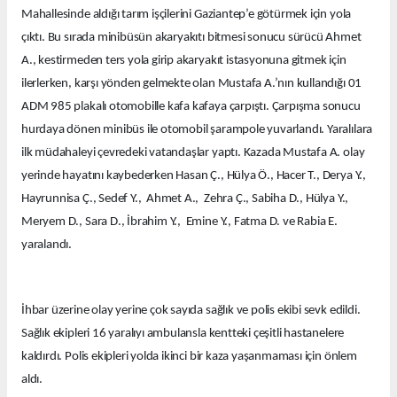
Mahallesinde aldığı tarım işçilerini Gaziantep’e götürmek için yola
çıktı. Bu sırada minibüsün akaryakıtı bitmesi sonucu sürücü Ahmet
A., kestirmeden ters yola girip akaryakıt istasyonuna gitmek için
ilerlerken, karşı yönden gelmekte olan Mustafa A.’nın kullandığı 01
ADM 985 plakalı otomobille kafa kafaya çarpıştı. Çarpışma sonucu
hurdaya dönen minibüs ile otomobil şarampole yuvarlandı. Yaralılara
ilk müdahaleyi çevredeki vatandaşlar yaptı. Kazada Mustafa A. olay
yerinde hayatını kaybederken Hasan Ç., Hülya Ö., Hacer T., Derya Y.,
Hayrunnisa Ç., Sedef Y., Ahmet A., Zehra Ç., Sabiha D., Hülya Y.,
Meryem D., Sara D., İbrahim Y., Emine Y., Fatma D. ve Rabia E.
yaralandı.
İhbar üzerine olay yerine çok sayıda sağlık ve polis ekibi sevk edildi.
Sağlık ekipleri 16 yaralıyı ambulansla kentteki çeşitli hastanelere
kaldırdı. Polis ekipleri yolda ikinci bir kaza yaşanmaması için önlem
aldı.