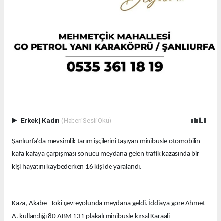
Erkek
|
Kadın
(Haberi Sesli Oku)
Şanlıurfa’da mevsimlik tarım işçilerini taşıyan minibüsle otomobilin
kafa kafaya çarpışması sonucu meydana gelen trafik kazasında bir
kişi hayatını kaybederken 16 kişi de yaralandı.
Kaza, Akabe -Toki çevreyolunda meydana geldi. İddiaya göre Ahmet
A. kullandığı 80 ABM 131 plakalı minibüsle kırsal Karaali