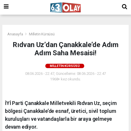
/
Anasayfa
Milletin Kürsüsü
Rıdvan Uz’dan Çanakkale’de Adım
Adım Saha Mesaisi!
MILLETIN KÜRSÜSÜ
08.06.2026 - 22:47, Güncelleme: 08.06.2026 - 22:47
1968+ kez okundu.
İYİ Parti Çanakkale Milletvekili Rıdvan Uz, seçim
bölgesi Çanakkale’de esnaf, üretici, sivil toplum
kuruluşları ve vatandaşlarla bir araya gelmeye
devam ediyor.