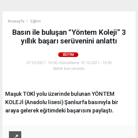
Anasayfa
Eğitim
Basın ile buluşan “Yöntem Koleji” 3
yıllık başarı serüvenini anlattı
EĞITIM
07.10.2021 - 10:50, Güncelleme: 07.10.2021 - 10:50
5669+ kez okundu.
Maşuk TOKİ yolu üzerinde bulunan YÖNTEM
KOLEJİ (Anadolu lisesi) Şanlıurfa basınıyla bir
araya gelerek eğitimdeki başarısını paylaştı.