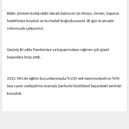
Bizler yöntem koleji ekibi olarak daima en iyi olmayı, zirveyi, başarıyı
hedefimize koyduk ve bu hedef doğrultusunda ilk gün ki amatör
ruhumuzla çalışıyoruz.
Geçmiş iki yılda Pandemiye ve kapanmalara rağmen çok güzel
başarılara imza attık.
2021 YKS de eğitim kurumlarımızda %100 veli memnuniyeti ve %90
lara varan yerleştirme oranıyla Şanlıurfa’da kitlesel başarıdaki yerimizi
koruduk.
Bu yıl eğitim kurumlarımızda güzel derecelerle 14 tıp fakültesi, 12
hukuk fakültesi ve onlarca diğer farklı seçkin bölümlere öğrenciler