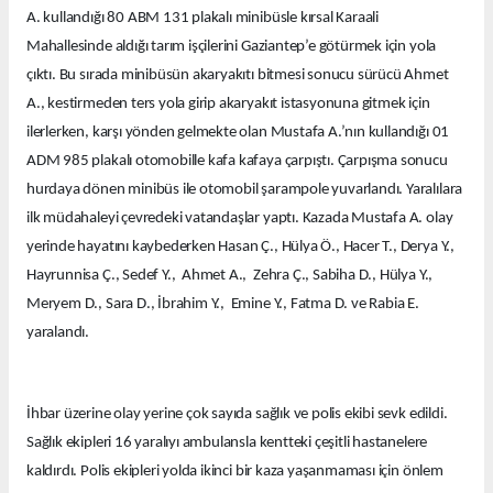
A. kullandığı 80 ABM 131 plakalı minibüsle kırsal Karaali
Mahallesinde aldığı tarım işçilerini Gaziantep’e götürmek için yola
çıktı. Bu sırada minibüsün akaryakıtı bitmesi sonucu sürücü Ahmet
A., kestirmeden ters yola girip akaryakıt istasyonuna gitmek için
ilerlerken, karşı yönden gelmekte olan Mustafa A.’nın kullandığı 01
ADM 985 plakalı otomobille kafa kafaya çarpıştı. Çarpışma sonucu
hurdaya dönen minibüs ile otomobil şarampole yuvarlandı. Yaralılara
ilk müdahaleyi çevredeki vatandaşlar yaptı. Kazada Mustafa A. olay
yerinde hayatını kaybederken Hasan Ç., Hülya Ö., Hacer T., Derya Y.,
Hayrunnisa Ç., Sedef Y., Ahmet A., Zehra Ç., Sabiha D., Hülya Y.,
Meryem D., Sara D., İbrahim Y., Emine Y., Fatma D. ve Rabia E.
yaralandı.
İhbar üzerine olay yerine çok sayıda sağlık ve polis ekibi sevk edildi.
Sağlık ekipleri 16 yaralıyı ambulansla kentteki çeşitli hastanelere
kaldırdı. Polis ekipleri yolda ikinci bir kaza yaşanmaması için önlem