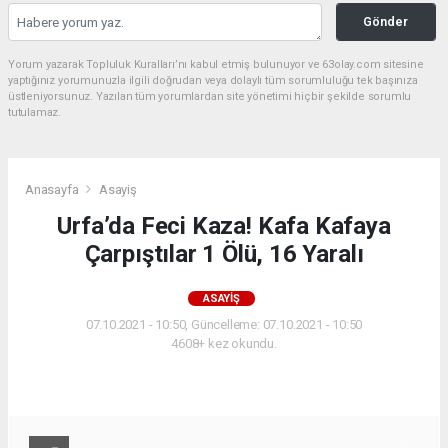
Gönder
Yorum yazarak Topluluk Kuralları’nı kabul etmiş bulunuyor ve 63olay.com sitesine
yaptığınız yorumunuzla ilgili doğrudan veya dolaylı tüm sorumluluğu tek başınıza
üstleniyorsunuz. Yazılan tüm yorumlardan site yönetimi hiçbir şekilde sorumlu
tutulamaz.
Anasayfa
Asayiş
Urfa’da Feci Kaza! Kafa Kafaya
Çarpıştılar 1 Ölü, 16 Yaralı
ASAYIŞ
07.10.2021 - 10:50, Güncelleme: 07.10.2021 - 10:50
4608+ kez okundu.