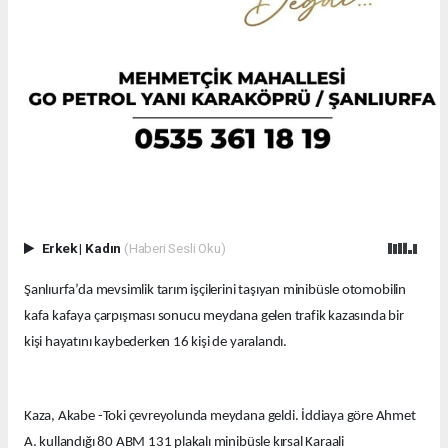
Erkek
|
Kadın
(Haberi Sesli Oku)
Şanlıurfa’da mevsimlik tarım işçilerini taşıyan minibüsle otomobilin
kafa kafaya çarpışması sonucu meydana gelen trafik kazasında bir
kişi hayatını kaybederken 16 kişi de yaralandı.
Kaza, Akabe -Toki çevreyolunda meydana geldi. İddiaya göre Ahmet
A. kullandığı 80 ABM 131 plakalı minibüsle kırsal Karaali