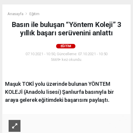
Anasayfa
Eğitim
Basın ile buluşan “Yöntem Koleji” 3
yıllık başarı serüvenini anlattı
EĞITIM
07.10.2021 - 10:50, Güncelleme: 07.10.2021 - 10:50
5669+ kez okundu.
Maşuk TOKİ yolu üzerinde bulunan YÖNTEM
KOLEJİ (Anadolu lisesi) Şanlıurfa basınıyla bir
araya gelerek eğitimdeki başarısını paylaştı.