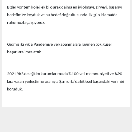
Bizler yöntem koleji ekibi olarak daima en iyi olmayı, zirveyi, başarıyı
hedefimize koyduk ve bu hedef doğrultusunda ilk gün ki amatör
ruhumuzla çalışıyoruz.
Geçmiş iki yılda Pandemiye ve kapanmalara rağmen çok güzel
başarılara imza attık.
2021 YKS de eğitim kurumlarımızda %100 veli memnuniyeti ve %90
lara varan yerleştirme oranıyla Şanlıurfa’da kitlesel başarıdaki yerimizi
koruduk.
Bu yıl eğitim kurumlarımızda güzel derecelerle 14 tıp fakültesi, 12
hukuk fakültesi ve onlarca diğer farklı seçkin bölümlere öğrenciler
yerleştirdik.