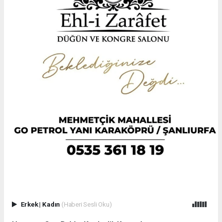
Erkek
|
Kadın
(Haberi Sesli Oku)