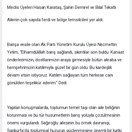
Meclis Üyeleri Hasan Karataş, Şahin Demirel ve Bilal Tekatlı
Ailenin çok sayıda ferdi ve bölge temsilcileri yer aldı.
Barışa vesile olan Ak Parti Yönetim Kurulu Üyesi Necmettin
Yetim; “Elhamdülillah barış sağlandı, sıkıntılar son buldu. Kanaat
önderlerimizin, dostlarımızın araya girmesiyle bütün akraba ve
hemşehrimizin katılımıyla güzel bir gün oldu. Bu kardeşlik
devam etsin istiyoruz. Katılım sağlayan tüm herkese canı
gönülden teşekkür ederim.” Dedi.
Yapılan konuşmalarda, toplumun temel taşı olan aile birliğinin
korunması ve bu tür husumetlerin barış yoluyla çözülmesinin
önemi vurgulandı. Sağıroğlu ailesinin bu örnek davranışı,
Şanlıurfa'da toplumsal huzurun güçlenmesine önemli bir katkı