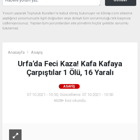
Yorum yazarak Topluluk Kuralları’nı kabul etmiş bulunuyor ve 63olay.com sitesine
yaptığınız yorumunuzla ilgili doğrudan veya dolaylı tüm sorumluluğu tek başınıza
üstleniyorsunuz. Yazılan tüm yorumlardan site yönetimi hiçbir şekilde sorumlu
tutulamaz.
Anasayfa
Asayiş
Urfa’da Feci Kaza! Kafa Kafaya
Çarpıştılar 1 Ölü, 16 Yaralı
ASAYIŞ
07.10.2021 - 10:50, Güncelleme: 07.10.2021 - 10:50
4608+ kez okundu.