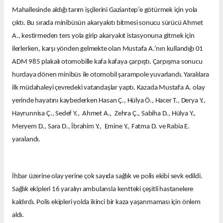
Mahallesinde aldığı tarım işçilerini Gaziantep’e götürmek için yola
çıktı. Bu sırada minibüsün akaryakıtı bitmesi sonucu sürücü Ahmet
A., kestirmeden ters yola girip akaryakıt istasyonuna gitmek için
ilerlerken, karşı yönden gelmekte olan Mustafa A.’nın kullandığı 01
ADM 985 plakalı otomobille kafa kafaya çarpıştı. Çarpışma sonucu
hurdaya dönen minibüs ile otomobil şarampole yuvarlandı. Yaralılara
ilk müdahaleyi çevredeki vatandaşlar yaptı. Kazada Mustafa A. olay
yerinde hayatını kaybederken Hasan Ç., Hülya Ö., Hacer T., Derya Y.,
Hayrunnisa Ç., Sedef Y., Ahmet A., Zehra Ç., Sabiha D., Hülya Y.,
Meryem D., Sara D., İbrahim Y., Emine Y., Fatma D. ve Rabia E.
yaralandı.
İhbar üzerine olay yerine çok sayıda sağlık ve polis ekibi sevk edildi.
Sağlık ekipleri 16 yaralıyı ambulansla kentteki çeşitli hastanelere
kaldırdı. Polis ekipleri yolda ikinci bir kaza yaşanmaması için önlem
aldı.