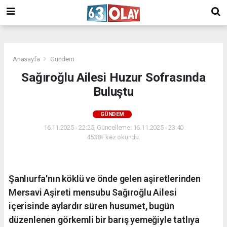
/
Anasayfa
Gündem
Sağıroğlu Ailesi Huzur Sofrasında
Buluştu
GÜNDEM
16.11.2025 - 22:25, Güncelleme: 16.11.2025 - 23:40
4538+ kez okundu.
Şanlıurfa'nın köklü ve önde gelen aşiretlerinden
Mersavi Aşireti mensubu Sağıroğlu Ailesi
içerisinde aylardır süren husumet, bugün
düzenlenen görkemli bir barış yemeğiyle tatlıya