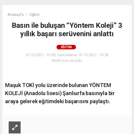
Anasayfa
Eğitim
Basın ile buluşan “Yöntem Koleji” 3
yıllık başarı serüvenini anlattı
EĞITIM
07.10.2021 - 10:50, Güncelleme: 07.10.2021 - 10:50
5669+ kez okundu.
Maşuk TOKİ yolu üzerinde bulunan YÖNTEM
KOLEJİ (Anadolu lisesi) Şanlıurfa basınıyla bir
araya gelerek eğitimdeki başarısını paylaştı.