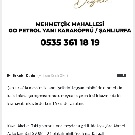
Erkek
|
Kadın
(Haberi Sesli Oku)
Şanlıurfa’da mevsimlik tarım işçilerini taşıyan minibüsle otomobilin
kafa kafaya çarpışması sonucu meydana gelen trafik kazasında bir
kişi hayatını kaybederken 16 kişi de yaralandı.
Kaza, Akabe -Toki çevreyolunda meydana geldi. İddiaya göre Ahmet
A. kullandığı 80 ABM 131 plakalı minibüsle kırsal Karaali