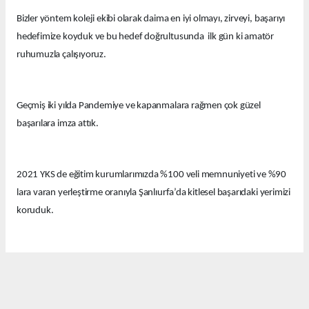
Bizler yöntem koleji ekibi olarak daima en iyi olmayı, zirveyi, başarıyı
hedefimize koyduk ve bu hedef doğrultusunda ilk gün ki amatör
ruhumuzla çalışıyoruz.
Geçmiş iki yılda Pandemiye ve kapanmalara rağmen çok güzel
başarılara imza attık.
2021 YKS de eğitim kurumlarımızda %100 veli memnuniyeti ve %90
lara varan yerleştirme oranıyla Şanlıurfa’da kitlesel başarıdaki yerimizi
koruduk.
Bu yıl eğitim kurumlarımızda güzel derecelerle 14 tıp fakültesi, 12
hukuk fakültesi ve onlarca diğer farklı seçkin bölümlere öğrenciler
yerleştirdik.