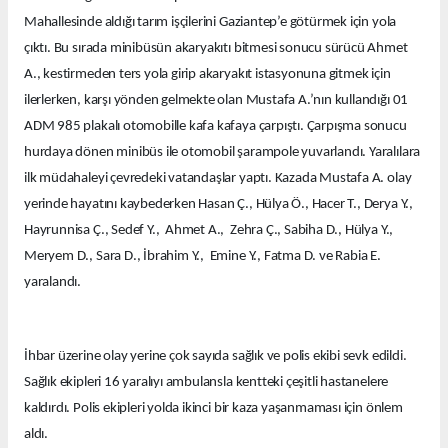
Mahallesinde aldığı tarım işçilerini Gaziantep’e götürmek için yola
çıktı. Bu sırada minibüsün akaryakıtı bitmesi sonucu sürücü Ahmet
A., kestirmeden ters yola girip akaryakıt istasyonuna gitmek için
ilerlerken, karşı yönden gelmekte olan Mustafa A.’nın kullandığı 01
ADM 985 plakalı otomobille kafa kafaya çarpıştı. Çarpışma sonucu
hurdaya dönen minibüs ile otomobil şarampole yuvarlandı. Yaralılara
ilk müdahaleyi çevredeki vatandaşlar yaptı. Kazada Mustafa A. olay
yerinde hayatını kaybederken Hasan Ç., Hülya Ö., Hacer T., Derya Y.,
Hayrunnisa Ç., Sedef Y., Ahmet A., Zehra Ç., Sabiha D., Hülya Y.,
Meryem D., Sara D., İbrahim Y., Emine Y., Fatma D. ve Rabia E.
yaralandı.
İhbar üzerine olay yerine çok sayıda sağlık ve polis ekibi sevk edildi.
Sağlık ekipleri 16 yaralıyı ambulansla kentteki çeşitli hastanelere
kaldırdı. Polis ekipleri yolda ikinci bir kaza yaşanmaması için önlem
aldı.