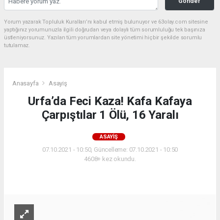
Gönder
Yorum yazarak Topluluk Kuralları’nı kabul etmiş bulunuyor ve 63olay.com sitesine
yaptığınız yorumunuzla ilgili doğrudan veya dolaylı tüm sorumluluğu tek başınıza
üstleniyorsunuz. Yazılan tüm yorumlardan site yönetimi hiçbir şekilde sorumlu
tutulamaz.
Anasayfa
Asayiş
Urfa’da Feci Kaza! Kafa Kafaya
Çarpıştılar 1 Ölü, 16 Yaralı
ASAYIŞ
07.10.2021 - 10:50, Güncelleme: 07.10.2021 - 10:50
4608+ kez okundu.