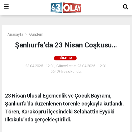
/
Anasayfa
Gündem
Şanlıurfa’da 23 Nisan Coşkusu…
GÜNDEM
23.04.2025 - 12:31, Güncelleme: 23.04.2025 - 12:31
5647+ kez okundu.
23 Nisan Ulusal Egemenlik ve Çocuk Bayramı,
Şanlıurfa'da düzenlenen törenle coşkuyla kutlandı.
Tören, Karaköprü ilçesindeki Selahattin Eyyübi
İlkokulu'nda gerçekleştirildi.