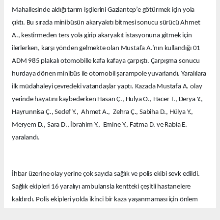
Mahallesinde aldığı tarım işçilerini Gaziantep’e götürmek için yola
çıktı. Bu sırada minibüsün akaryakıtı bitmesi sonucu sürücü Ahmet
A., kestirmeden ters yola girip akaryakıt istasyonuna gitmek için
ilerlerken, karşı yönden gelmekte olan Mustafa A.’nın kullandığı 01
ADM 985 plakalı otomobille kafa kafaya çarpıştı. Çarpışma sonucu
hurdaya dönen minibüs ile otomobil şarampole yuvarlandı. Yaralılara
ilk müdahaleyi çevredeki vatandaşlar yaptı. Kazada Mustafa A. olay
yerinde hayatını kaybederken Hasan Ç., Hülya Ö., Hacer T., Derya Y.,
Hayrunnisa Ç., Sedef Y., Ahmet A., Zehra Ç., Sabiha D., Hülya Y.,
Meryem D., Sara D., İbrahim Y., Emine Y., Fatma D. ve Rabia E.
yaralandı.
İhbar üzerine olay yerine çok sayıda sağlık ve polis ekibi sevk edildi.
Sağlık ekipleri 16 yaralıyı ambulansla kentteki çeşitli hastanelere
kaldırdı. Polis ekipleri yolda ikinci bir kaza yaşanmaması için önlem
aldı.