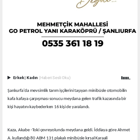
Erkek
|
Kadın
(Haberi Sesli Oku)
Şanlıurfa’da mevsimlik tarım işçilerini taşıyan minibüsle otomobilin
kafa kafaya çarpışması sonucu meydana gelen trafik kazasında bir
kişi hayatını kaybederken 16 kişi de yaralandı.
Kaza, Akabe -Toki çevreyolunda meydana geldi. İddiaya göre Ahmet
A. kullandığı 80 ABM 131 plakalı minibüsle kırsal Karaali