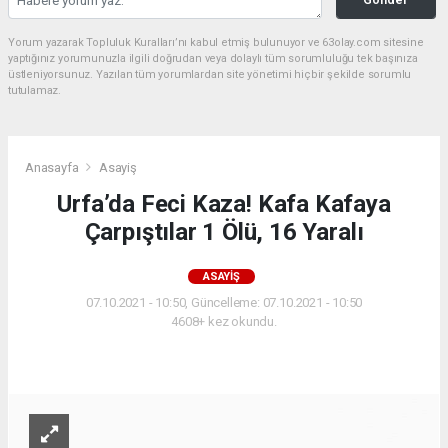
Yorum yazarak Topluluk Kuralları’nı kabul etmiş bulunuyor ve 63olay.com sitesine
yaptığınız yorumunuzla ilgili doğrudan veya dolaylı tüm sorumluluğu tek başınıza
üstleniyorsunuz. Yazılan tüm yorumlardan site yönetimi hiçbir şekilde sorumlu
tutulamaz.
Anasayfa
Asayiş
Urfa’da Feci Kaza! Kafa Kafaya
Çarpıştılar 1 Ölü, 16 Yaralı
ASAYIŞ
07.10.2021 - 10:50, Güncelleme: 07.10.2021 - 10:50
4608+ kez okundu.