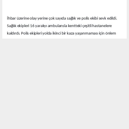
İhbar üzerine olay yerine çok sayıda sağlık ve polis ekibi sevk edildi.
Sağlık ekipleri 16 yaralıyı ambulansla kentteki çeşitli hastanelere
kaldırdı. Polis ekipleri yolda ikinci bir kaza yaşanmaması için önlem
aldı.
Ekipler kazayla ilgili soruşturma başlattı.
Okuyucu Yorumları
(0)