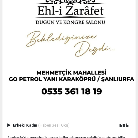
Erkek
|
Kadın
(Haberi Sesli Oku)