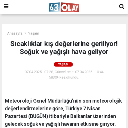
/
Anasayfa
Yaşam
Sıcaklıklar kış değerlerine geriliyor!
Soğuk ve yağışlı hava geliyor
YAŞAM
07.04.2025 - 07:28, Güncelleme: 07.04.2025 - 10:44
5830+ kez okundu.
Meteoroloji Genel Müdürlüğü’nün son meteorolojik
değerlendirmelerine göre, Türkiye 7 Nisan
Pazartesi (BUGÜN) itibariyle Balkanlar üzerinden
gelecek soğuk ve yağışlı havanın etkisine giriyor.