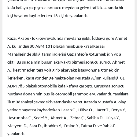
Şanlıurfa’da mevsimlik tarım işçilerini taşıyan minibüsle otomobilin
kafa kafaya çarpışması sonucu meydana gelen trafik kazasında bir
kişi hayatını kaybederken 16 kişi de yaralandı.
Kaza, Akabe -Toki çevreyolunda meydana geldi. İddiaya göre Ahmet
A. kullandığı 80 ABM 131 plakalı minibüsle kırsal Karaali
Mahallesinde aldığı tarım işçilerini Gaziantep’e götürmek için yola
çıktı. Bu sırada minibüsün akaryakıtı bitmesi sonucu sürücü Ahmet
A., kestirmeden ters yola girip akaryakıt istasyonuna gitmek için
ilerlerken, karşı yönden gelmekte olan Mustafa A.’nın kullandığı 01
ADM 985 plakalı otomobille kafa kafaya çarpıştı. Çarpışma sonucu
hurdaya dönen minibüs ile otomobil şarampole yuvarlandı. Yaralılara
ilk müdahaleyi çevredeki vatandaşlar yaptı. Kazada Mustafa A. olay
yerinde hayatını kaybederken Hasan Ç., Hülya Ö., Hacer T., Derya Y.,
Hayrunnisa Ç., Sedef Y., Ahmet A., Zehra Ç., Sabiha D., Hülya Y.,
Meryem D., Sara D., İbrahim Y., Emine Y., Fatma D. ve Rabia E.
yaralandı.