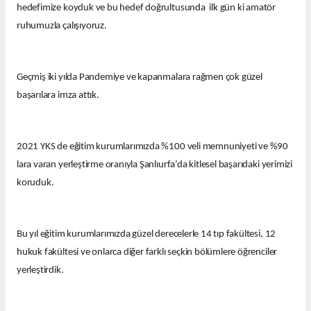
hedefimize koyduk ve bu hedef doğrultusunda ilk gün ki amatör
ruhumuzla çalışıyoruz.
Geçmiş iki yılda Pandemiye ve kapanmalara rağmen çok güzel
başarılara imza attık.
2021 YKS de eğitim kurumlarımızda %100 veli memnuniyeti ve %90
lara varan yerleştirme oranıyla Şanlıurfa’da kitlesel başarıdaki yerimizi
koruduk.
Bu yıl eğitim kurumlarımızda güzel derecelerle 14 tıp fakültesi, 12
hukuk fakültesi ve onlarca diğer farklı seçkin bölümlere öğrenciler
yerleştirdik.