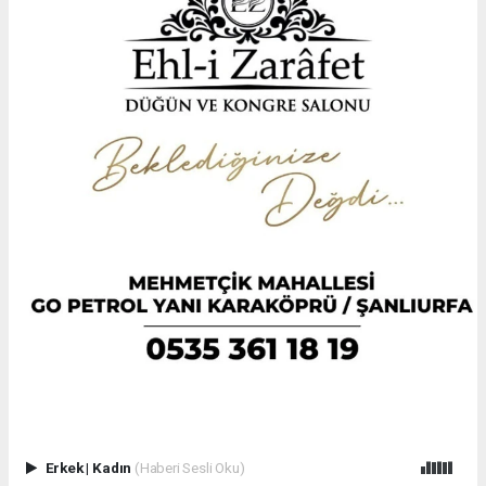
Erkek
|
Kadın
(Haberi Sesli Oku)