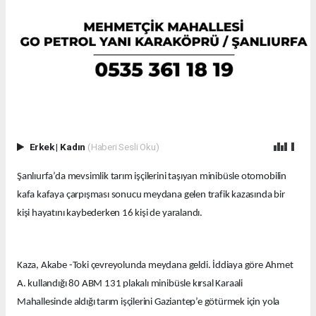
Erkek
|
Kadın
(Haberi Sesli Oku)
Şanlıurfa’da mevsimlik tarım işçilerini taşıyan minibüsle otomobilin
kafa kafaya çarpışması sonucu meydana gelen trafik kazasında bir
kişi hayatını kaybederken 16 kişi de yaralandı.
Kaza, Akabe -Toki çevreyolunda meydana geldi. İddiaya göre Ahmet
A. kullandığı 80 ABM 131 plakalı minibüsle kırsal Karaali
Mahallesinde aldığı tarım işçilerini Gaziantep’e götürmek için yola