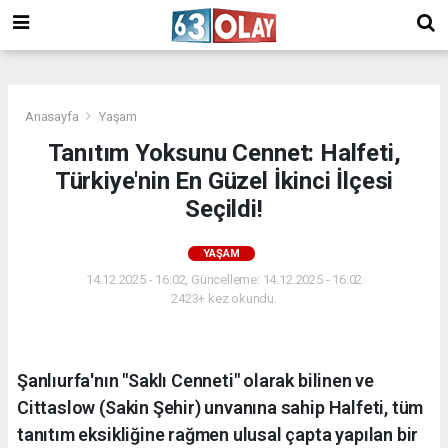
/
Anasayfa
Yaşam
Tanıtım Yoksunu Cennet: Halfeti,
Türkiye'nin En Güzel İkinci İlçesi
Seçildi!
YAŞAM
14.12.2025 - 16:02, Güncelleme: 14.12.2025 - 16:02
2423+ kez okundu.
Şanlıurfa'nın "Saklı Cenneti" olarak bilinen ve
Cittaslow (Sakin Şehir) unvanına sahip Halfeti, tüm
tanıtım eksikliğine rağmen ulusal çapta yapılan bir