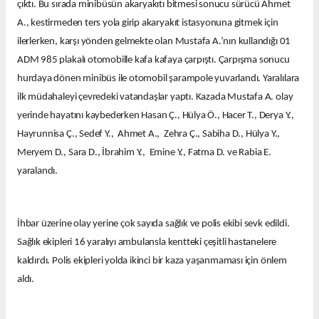
çıktı. Bu sırada minibüsün akaryakıtı bitmesi sonucu sürücü Ahmet
A., kestirmeden ters yola girip akaryakıt istasyonuna gitmek için
ilerlerken, karşı yönden gelmekte olan Mustafa A.’nın kullandığı 01
ADM 985 plakalı otomobille kafa kafaya çarpıştı. Çarpışma sonucu
hurdaya dönen minibüs ile otomobil şarampole yuvarlandı. Yaralılara
ilk müdahaleyi çevredeki vatandaşlar yaptı. Kazada Mustafa A. olay
yerinde hayatını kaybederken Hasan Ç., Hülya Ö., Hacer T., Derya Y.,
Hayrunnisa Ç., Sedef Y., Ahmet A., Zehra Ç., Sabiha D., Hülya Y.,
Meryem D., Sara D., İbrahim Y., Emine Y., Fatma D. ve Rabia E.
yaralandı.
İhbar üzerine olay yerine çok sayıda sağlık ve polis ekibi sevk edildi.
Sağlık ekipleri 16 yaralıyı ambulansla kentteki çeşitli hastanelere
kaldırdı. Polis ekipleri yolda ikinci bir kaza yaşanmaması için önlem
aldı.