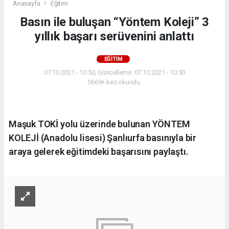
Anasayfa
Eğitim
Basın ile buluşan “Yöntem Koleji” 3
yıllık başarı serüvenini anlattı
EĞITIM
07.10.2021 - 10:50, Güncelleme: 07.10.2021 - 10:50
5669+ kez okundu.
Maşuk TOKİ yolu üzerinde bulunan YÖNTEM
KOLEJİ (Anadolu lisesi) Şanlıurfa basınıyla bir
araya gelerek eğitimdeki başarısını paylaştı.