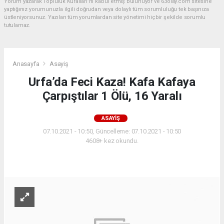
Yorum yazarak Topluluk Kuralları’nı kabul etmiş bulunuyor ve 63olay.com sitesine
yaptığınız yorumunuzla ilgili doğrudan veya dolaylı tüm sorumluluğu tek başınıza
üstleniyorsunuz. Yazılan tüm yorumlardan site yönetimi hiçbir şekilde sorumlu
tutulamaz.
Anasayfa
Asayiş
Urfa’da Feci Kaza! Kafa Kafaya
Çarpıştılar 1 Ölü, 16 Yaralı
ASAYIŞ
07.10.2021 - 10:50, Güncelleme: 07.10.2021 - 10:50
4608+ kez okundu.