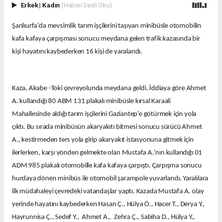
Erkek
|
Kadın
(Haberi Sesli Oku)
Şanlıurfa’da mevsimlik tarım işçilerini taşıyan minibüsle otomobilin
kafa kafaya çarpışması sonucu meydana gelen trafik kazasında bir
kişi hayatını kaybederken 16 kişi de yaralandı.
Kaza, Akabe -Toki çevreyolunda meydana geldi. İddiaya göre Ahmet
A. kullandığı 80 ABM 131 plakalı minibüsle kırsal Karaali
Mahallesinde aldığı tarım işçilerini Gaziantep’e götürmek için yola
çıktı. Bu sırada minibüsün akaryakıtı bitmesi sonucu sürücü Ahmet
A., kestirmeden ters yola girip akaryakıt istasyonuna gitmek için
ilerlerken, karşı yönden gelmekte olan Mustafa A.’nın kullandığı 01
ADM 985 plakalı otomobille kafa kafaya çarpıştı. Çarpışma sonucu
hurdaya dönen minibüs ile otomobil şarampole yuvarlandı. Yaralılara
ilk müdahaleyi çevredeki vatandaşlar yaptı. Kazada Mustafa A. olay
yerinde hayatını kaybederken Hasan Ç., Hülya Ö., Hacer T., Derya Y.,
Hayrunnisa Ç., Sedef Y., Ahmet A., Zehra Ç., Sabiha D., Hülya Y.,