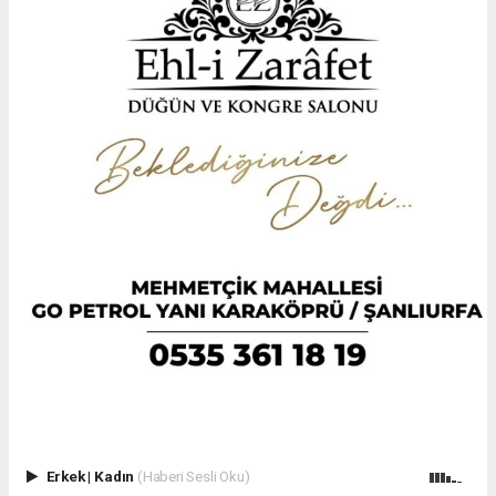
Erkek
|
Kadın
(Haberi Sesli Oku)