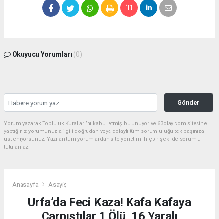
Okuyucu Yorumları
(0)
Gönder
Yorum yazarak Topluluk Kuralları’nı kabul etmiş bulunuyor ve 63olay.com sitesine
yaptığınız yorumunuzla ilgili doğrudan veya dolaylı tüm sorumluluğu tek başınıza
üstleniyorsunuz. Yazılan tüm yorumlardan site yönetimi hiçbir şekilde sorumlu
tutulamaz.
Anasayfa
Asayiş
Urfa’da Feci Kaza! Kafa Kafaya
Çarpıştılar 1 Ölü, 16 Yaralı