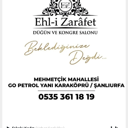
Erkek
|
Kadın
(Haberi Sesli Oku)