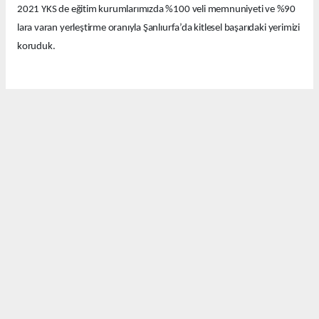
2021 YKS de eğitim kurumlarımızda %100 veli memnuniyeti ve %90
lara varan yerleştirme oranıyla Şanlıurfa’da kitlesel başarıdaki yerimizi
koruduk.
Bu yıl eğitim kurumlarımızda güzel derecelerle 14 tıp fakültesi, 12
hukuk fakültesi ve onlarca diğer farklı seçkin bölümlere öğrenciler
yerleştirdik.
Bugün Şanlıurfa’nın birbirinden değerli emekçi basın mensuplarıyla
bir araya geldik. Bu güzel başarıyı sizlerle ve sizler aracılığıyla
kamuoyuyla paylaşmak istedik.
Davetimize katılımlarınızdan dolayı sizlere ayrı ayrı teşekkür
ediyorum. Pratik Yöntem Eğitim kurumları olarak Şanlıurfa’nın
eğitimde hakkettiği değeri alması İçin var gücümüzle çalışmaya ve