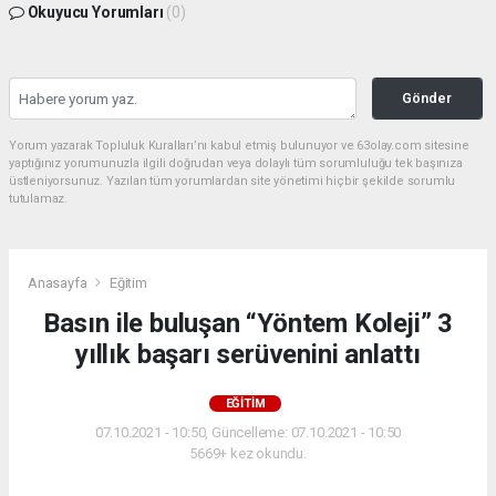
Okuyucu Yorumları
(0)
Gönder
Yorum yazarak Topluluk Kuralları’nı kabul etmiş bulunuyor ve 63olay.com sitesine
yaptığınız yorumunuzla ilgili doğrudan veya dolaylı tüm sorumluluğu tek başınıza
üstleniyorsunuz. Yazılan tüm yorumlardan site yönetimi hiçbir şekilde sorumlu
tutulamaz.
Anasayfa
Eğitim
Basın ile buluşan “Yöntem Koleji” 3
yıllık başarı serüvenini anlattı
EĞITIM
07.10.2021 - 10:50, Güncelleme: 07.10.2021 - 10:50
5669+ kez okundu.