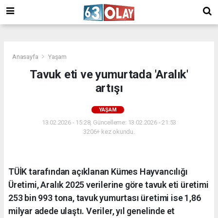
/
Anasayfa
Yaşam
Tavuk eti ve yumurtada 'Aralık'
artışı
YAŞAM
13.02.2026 - 15:28, Güncelleme: 13.02.2026 - 21:53
3206+ kez okundu.
TÜİK tarafından açıklanan Kümes Hayvancılığı
Üretimi, Aralık 2025 verilerine göre tavuk eti üretimi
253 bin 993 tona, tavuk yumurtası üretimi ise 1,86
milyar adede ulaştı. Veriler, yıl genelinde et