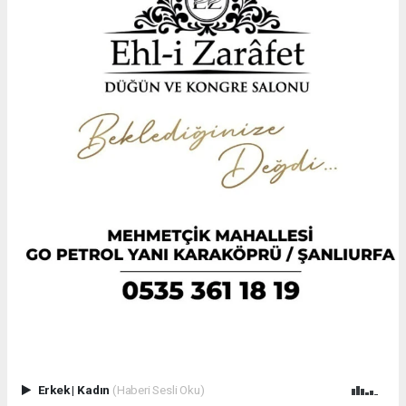
Erkek
|
Kadın
(Haberi Sesli Oku)