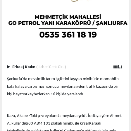
Erkek
|
Kadın
(Haberi Sesli Oku)
Şanlıurfa’da mevsimlik tarım işçilerini taşıyan minibüsle otomobilin
kafa kafaya çarpışması sonucu meydana gelen trafik kazasında bir
kişi hayatını kaybederken 16 kişi de yaralandı.
Kaza, Akabe -Toki çevreyolunda meydana geldi. İddiaya göre Ahmet
A. kullandığı 80 ABM 131 plakalı minibüsle kırsal Karaali