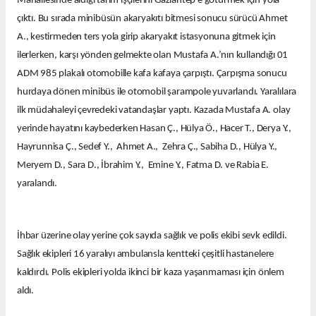
Mahallesinde aldığı tarım işçilerini Gaziantep’e götürmek için yola
çıktı. Bu sırada minibüsün akaryakıtı bitmesi sonucu sürücü Ahmet
A., kestirmeden ters yola girip akaryakıt istasyonuna gitmek için
ilerlerken, karşı yönden gelmekte olan Mustafa A.’nın kullandığı 01
ADM 985 plakalı otomobille kafa kafaya çarpıştı. Çarpışma sonucu
hurdaya dönen minibüs ile otomobil şarampole yuvarlandı. Yaralılara
ilk müdahaleyi çevredeki vatandaşlar yaptı. Kazada Mustafa A. olay
yerinde hayatını kaybederken Hasan Ç., Hülya Ö., Hacer T., Derya Y.,
Hayrunnisa Ç., Sedef Y., Ahmet A., Zehra Ç., Sabiha D., Hülya Y.,
Meryem D., Sara D., İbrahim Y., Emine Y., Fatma D. ve Rabia E.
yaralandı.
İhbar üzerine olay yerine çok sayıda sağlık ve polis ekibi sevk edildi.
Sağlık ekipleri 16 yaralıyı ambulansla kentteki çeşitli hastanelere
kaldırdı. Polis ekipleri yolda ikinci bir kaza yaşanmaması için önlem
aldı.