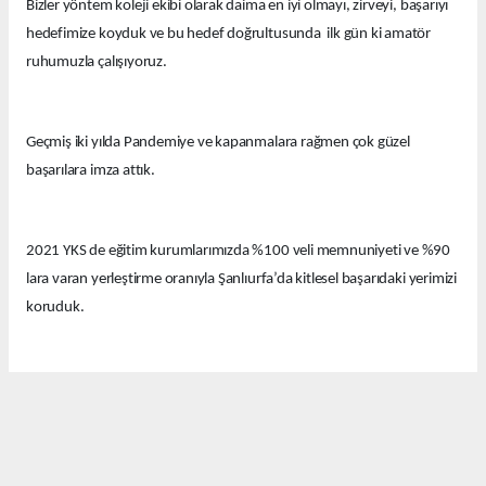
Bizler yöntem koleji ekibi olarak daima en iyi olmayı, zirveyi, başarıyı
hedefimize koyduk ve bu hedef doğrultusunda ilk gün ki amatör
ruhumuzla çalışıyoruz.
Geçmiş iki yılda Pandemiye ve kapanmalara rağmen çok güzel
başarılara imza attık.
2021 YKS de eğitim kurumlarımızda %100 veli memnuniyeti ve %90
lara varan yerleştirme oranıyla Şanlıurfa’da kitlesel başarıdaki yerimizi
koruduk.
Bu yıl eğitim kurumlarımızda güzel derecelerle 14 tıp fakültesi, 12
hukuk fakültesi ve onlarca diğer farklı seçkin bölümlere öğrenciler
yerleştirdik.