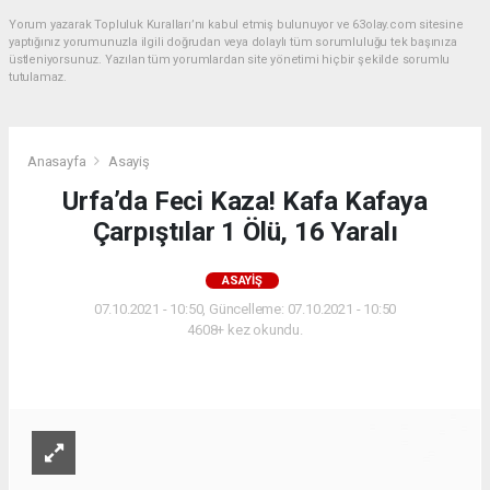
Yorum yazarak Topluluk Kuralları’nı kabul etmiş bulunuyor ve 63olay.com sitesine
yaptığınız yorumunuzla ilgili doğrudan veya dolaylı tüm sorumluluğu tek başınıza
üstleniyorsunuz. Yazılan tüm yorumlardan site yönetimi hiçbir şekilde sorumlu
tutulamaz.
Anasayfa
Asayiş
Urfa’da Feci Kaza! Kafa Kafaya
Çarpıştılar 1 Ölü, 16 Yaralı
ASAYIŞ
07.10.2021 - 10:50, Güncelleme: 07.10.2021 - 10:50
4608+ kez okundu.