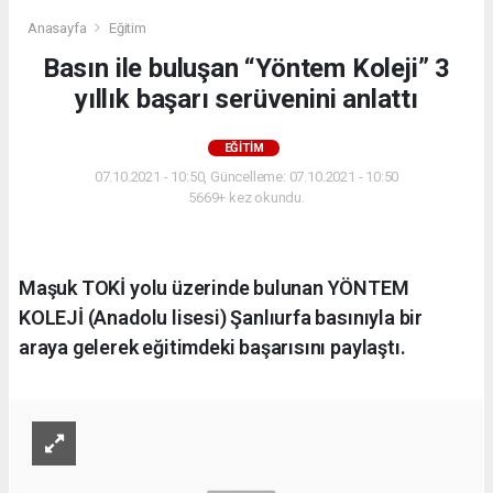
Anasayfa
Eğitim
Basın ile buluşan “Yöntem Koleji” 3
yıllık başarı serüvenini anlattı
EĞITIM
07.10.2021 - 10:50, Güncelleme: 07.10.2021 - 10:50
5669+ kez okundu.
Maşuk TOKİ yolu üzerinde bulunan YÖNTEM
KOLEJİ (Anadolu lisesi) Şanlıurfa basınıyla bir
araya gelerek eğitimdeki başarısını paylaştı.