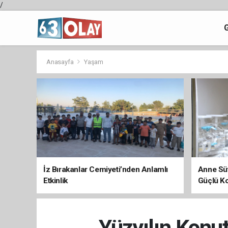
/
Anasayfa
Yaşam
İz Bırakanlar Cemiyeti’nden Anlamlı
Anne Süt
Etkinlik
Güçlü K
Yüzyılın Konut