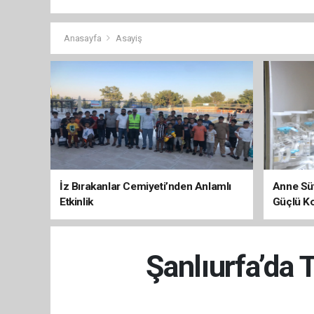
Anasayfa
Asayiş
İz Bırakanlar Cemiyeti’nden Anlamlı
Anne Süt
Etkinlik
Güçlü K
Şanlıurfa’da 