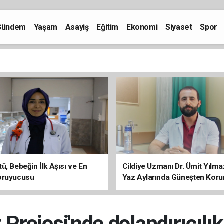
Gündem
Yaşam
Asayiş
Eğitim
Ekonomi
Siyaset
Spor
ü, Bebeğin İlk Aşısı ve En
Cildiye Uzmanı Dr. Ümit Yılm
oruyucusu
Yaz Aylarında Güneşten Kor
Uyarısı
 Projesi'nde dolandırıcılık