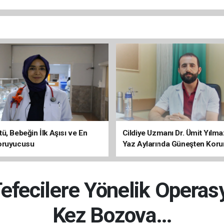
ü, Bebeğin İlk Aşısı ve En
Cildiye Uzmanı Dr. Ümit Yılm
oruyucusu
Yaz Aylarında Güneşten Kor
Uyarısı
Tefecilere Yönelik Opera
Kez Bozova…