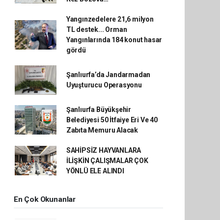
Yangınzedelere 21,6 milyon
TL destek... Orman
Yangınlarında 184 konut hasar
gördü
Şanlıurfa’da Jandarmadan
Uyuşturucu Operasyonu
Şanlıurfa Büyükşehir
Belediyesi 50 İtfaiye Eri Ve 40
Zabıta Memuru Alacak
SAHİPSİZ HAYVANLARA
İLİŞKİN ÇALIŞMALAR ÇOK
YÖNLÜ ELE ALINDI
En Çok Okunanlar