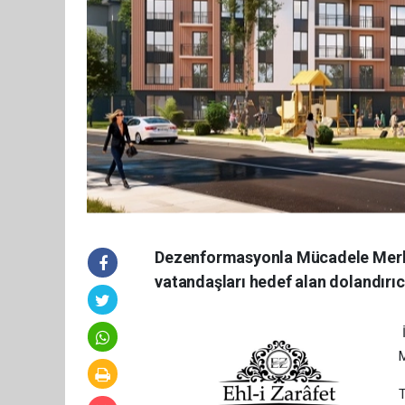
Dezenformasyonla Mücadele Merkez
vatandaşları hedef alan dolandırıcı
İ
M
T