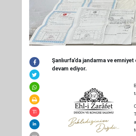
Şanlıurfa’da jandarma ve emniyet ek
devam ediyor.
B
t
O
T
a
t