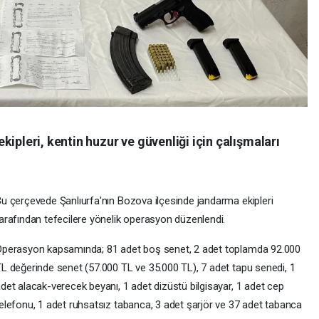
ipleri, kentin huzur ve güvenliği için çalışmaları
u çerçevede Şanlıurfa'nın Bozova ilçesinde jandarma ekipleri
arafından tefecilere yönelik operasyon düzenlendi.
perasyon kapsamında; 81 adet boş senet, 2 adet toplamda 92.000
L değerinde senet (57.000 TL ve 35.000 TL), 7 adet tapu senedi, 1
det alacak-verecek beyanı, 1 adet dizüstü bilgisayar, 1 adet cep
elefonu, 1 adet ruhsatsız tabanca, 3 adet şarjör ve 37 adet tabanca