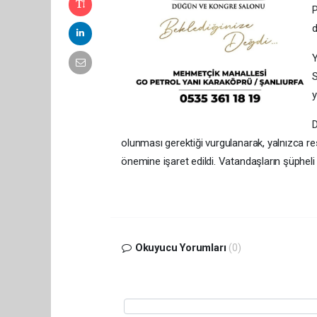
P
d
Y
S
y
D
olunması gerektiği vurgulanarak, yalnızca re
önemine işaret edildi. Vatandaşların şüpheli
Okuyucu Yorumları
(0)