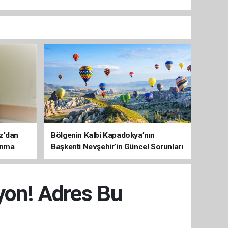
az'dan
Bölgenin Kalbi Kapadokya’nın
unma
Başkenti Nevşehir’in Güncel Sorunları
ve Çözüm Haritası
syon! Adres Bu