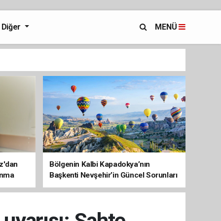
Diğer
MENÜ
az'dan
Bölgenin Kalbi Kapadokya’nın
unma
Başkenti Nevşehir’in Güncel Sorunları
ve Çözüm Haritası
 uyarısı: Sahte