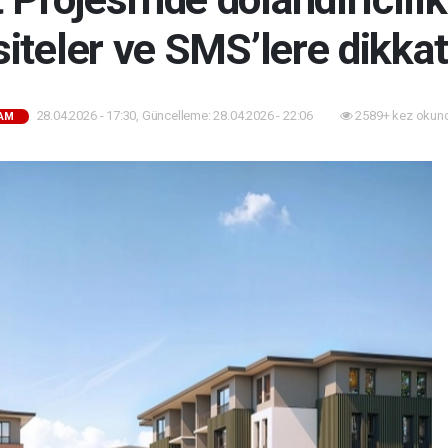
siteler ve SMS’lere dikkat
28.04.2026 - 17:30, Güncelleme: 28.04.2026 - 22:06
2589+ kez okun
AM