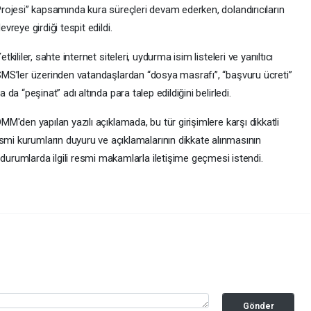
rojesi” kapsamında kura süreçleri devam ederken, dolandırıcıların
evreye girdiği tespit edildi.
etkililer, sahte internet siteleri, uydurma isim listeleri ve yanıltıcı
MS’ler üzerinden vatandaşlardan “dosya masrafı”, “başvuru ücreti”
a da “peşinat” adı altında para talep edildiğini belirledi.
MM'den yapılan yazılı açıklamada, bu tür girişimlere karşı dikkatli
smi kurumların duyuru ve açıklamalarının dikkate alınmasının
 durumlarda ilgili resmi makamlarla iletişime geçmesi istendi.
Gönder