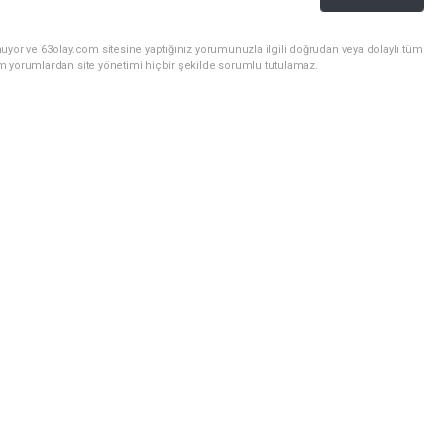
uyor ve 63olay.com sitesine yaptığınız yorumunuzla ilgili doğrudan veya dolaylı tüm
m yorumlardan site yönetimi hiçbir şekilde sorumlu tutulamaz.