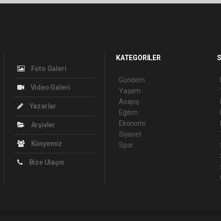
KATEGORİLER
S
Foto Galeri
Gündem
Video Galeri
Yaşam
Asayiş
Yazarlar
Eğitim
Ekonomi
Arşivler
Siyaset
Künyemiz
Spor
Bize Ulaşın