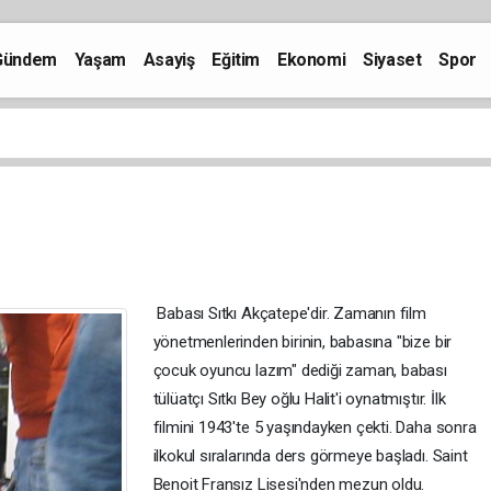
Gündem
Yaşam
Asayiş
Eğitim
Ekonomi
Siyaset
Spor
Babası Sıtkı Akçatepe'dir. Zamanın film
yönetmenlerinden birinin, babasına "bize bir
çocuk oyuncu lazım" dediği zaman, babası
tülüatçı Sıtkı Bey oğlu Halit'i oynatmıştır. İlk
filmini 1943'te 5 yaşındayken çekti. Daha sonra
ilkokul sıralarında ders görmeye başladı. Saint
Benoit Fransız Lisesi'nden mezun oldu.