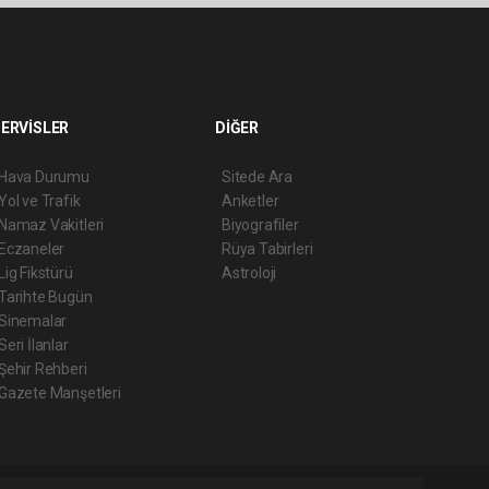
ERVİSLER
DİĞER
Hava Durumu
Sitede Ara
Yol ve Trafik
Anketler
Namaz Vakitleri
Biyografiler
Eczaneler
Rüya Tabirleri
Lig Fikstürü
Astroloji
Tarihte Bugün
Sinemalar
Seri İlanlar
Şehir Rehberi
Gazete Manşetleri