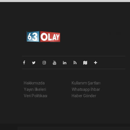
Lite-0.033
Hakkımızda
Kullanım Şartları
Yayın İlkeleri
Whatsapp İhbar
Veri Politikası
Haber Gönder