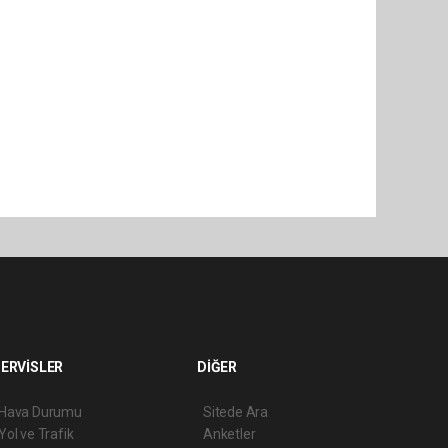
ERVİSLER
DİĞER
Hava Durumu
Sitede Ara
Yol ve Trafik
Anketler