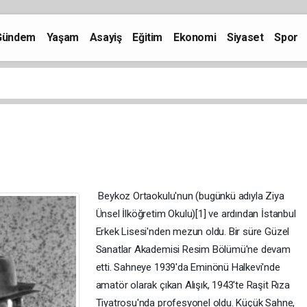
Gündem
Yaşam
Asayiş
Eğitim
Ekonomi
Siyaset
Spor
Beykoz Ortaokulu'nun (bugünkü adıyla Ziya
Ünsel İlköğretim Okulu)[1] ve ardından İstanbul
Erkek Lisesi'nden mezun oldu. Bir süre Güzel
Sanatlar Akademisi Resim Bölümü'ne devam
etti. Sahneye 1939'da Eminönü Halkevi'nde
amatör olarak çıkan Alışık, 1943'te Raşit Rıza
Tiyatrosu'nda profesyonel oldu. Küçük Sahne,