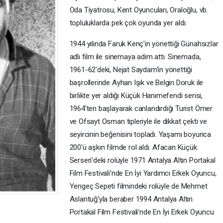
Oda Tiyatrosu, Kent Oyuncuları, Oraloğlu, vb.
topluluklarda pek çok oyunda yer aldı.
1944 yılında Faruk Kenç'in yönettiği Günahsızlar
adlı film ile sinemaya adım attı. Sinemada,
1961-62'deki, Nejat Saydam'in yönettiği
başrollerinde Ayhan Işık ve Belgin Doruk ile
birlikte yer aldığı Küçük Hanımefendi serisi,
1964'ten başlayarak canlandırdığı Turist Ömer
ve Ofsayt Osman tipleriyle ile dikkat çekti ve
seyircinin beğenisini topladı. Yaşamı boyunca
200'ü aşkın filmde rol aldı. Afacan Küçük
Serseri'deki rolüyle 1971 Antalya Altın Portakal
Film Festivali'nde En İyi Yardımcı Erkek Oyuncu,
Yengeç Sepeti filmindeki rolüyle de Mehmet
Aslantuğ'yla beraber 1994 Antalya Altın
Portakal Film Festivali'nde En İyi Erkek Oyuncu