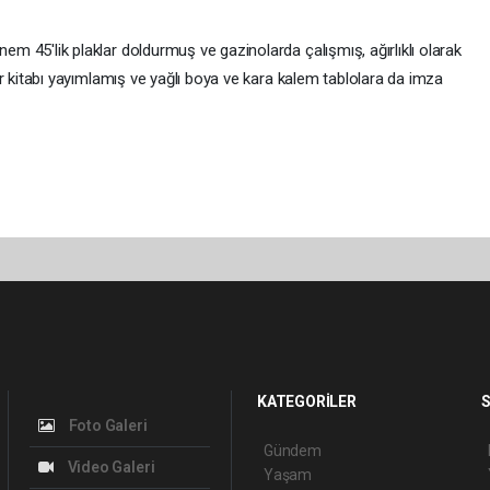
önem 45'lik plaklar doldurmuş ve gazinolarda çalışmış, ağırlıklı olarak
 şiir kitabı yayımlamış ve yağlı boya ve kara kalem tablolara da imza
KATEGORİLER
S
Foto Galeri
Gündem
Video Galeri
Yaşam