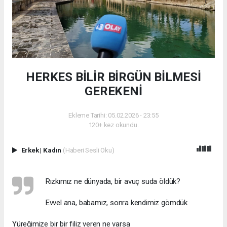
HERKES BİLİR BİRGÜN BİLMESİ
GEREKENİ
Ekleme Tarihi: 05.02.2026 - 23:55
120+ kez okundu.
Erkek
|
Kadın
(Haberi Sesli Oku)
Rızkımız ne dünyada, bir avuç suda öldük?
Evvel ana, babamız, sonra kendimiz gömdük
Yüreğimize bir bir filiz veren ne varsa