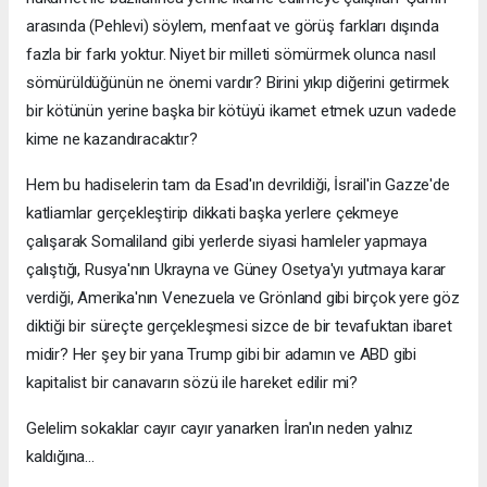
arasında (Pehlevi) söylem, menfaat ve görüş farkları dışında
fazla bir farkı yoktur. Niyet bir milleti sömürmek olunca nasıl
sömürüldüğünün ne önemi vardır? Birini yıkıp diğerini getirmek
bir kötünün yerine başka bir kötüyü ikamet etmek uzun vadede
kime ne kazandıracaktır?
Hem bu hadiselerin tam da Esad'ın devrildiği, İsrail'in Gazze'de
katliamlar gerçekleştirip dikkati başka yerlere çekmeye
çalışarak Somaliland gibi yerlerde siyasi hamleler yapmaya
çalıştığı, Rusya'nın Ukrayna ve Güney Osetya'yı yutmaya karar
verdiği, Amerika'nın Venezuela ve Grönland gibi birçok yere göz
diktiği bir süreçte gerçekleşmesi sizce de bir tevafuktan ibaret
midir? Her şey bir yana Trump gibi bir adamın ve ABD gibi
kapitalist bir canavarın sözü ile hareket edilir mi?
Gelelim sokaklar cayır cayır yanarken İran'ın neden yalnız
kaldığına...