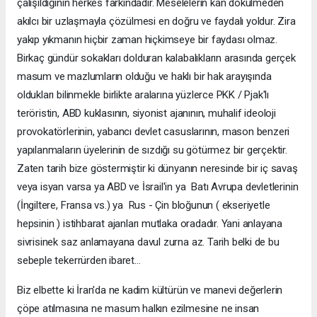
çalışıldığının herkes farkındadır. Meselelerin kan dökülmeden
akılcı bir uzlaşmayla çözülmesi en doğru ve faydalı yoldur. Zira
yakıp yıkmanın hiçbir zaman hiçkimseye bir faydası olmaz.
Birkaç gündür sokakları dolduran kalabalıkların arasında gerçek
masum ve mazlumların olduğu ve haklı bir hak arayışında
oldukları bilinmekle birlikte aralarına yüzlerce PKK / Pjak'lı
teröristin, ABD kuklasının, siyonist ajanının, muhalif ideoloji
provokatörlerinin, yabancı devlet casuslarının, mason benzeri
yapılanmaların üyelerinin de sızdığı su götürmez bir gerçektir.
Zaten tarih bize göstermiştir ki dünyanın neresinde bir iç savaş
veya isyan varsa ya ABD ve İsrail'in ya Batı Avrupa devletlerinin
(İngiltere, Fransa vs.) ya Rus - Çin bloğunun ( ekseriyetle
hepsinin ) istihbarat ajanları mutlaka oradadır. Yani anlayana
sivrisinek saz anlamayana davul zurna az. Tarih belki de bu
sebeple tekerrürden ibaret...
Biz elbette ki İran'da ne kadim kültürün ve manevi değerlerin
çöpe atılmasına ne masum halkın ezilmesine ne insan