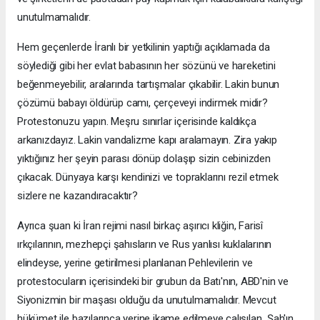
unutulmamalıdır.
Hem geçenlerde İranlı bir yetkilinin yaptığı açıklamada da
söylediği gibi her evlat babasının her sözünü ve hareketini
beğenmeyebilir, aralarında tartışmalar çıkabilir. Lakin bunun
çözümü babayı öldürüp camı, çerçeveyi indirmek midir?
Protestonuzu yapın. Meşru sınırlar içerisinde kaldıkça
arkanızdayız. Lakin vandalizme kapı aralamayın. Zira yakıp
yıktığınız her şeyin parası dönüp dolaşıp sizin cebinizden
çıkacak. Dünyaya karşı kendinizi ve topraklarını rezil etmek
sizlere ne kazandıracaktır?
Ayrıca şuan ki İran rejimi nasıl birkaç aşırıcı kliğin, Farisî
ırkçılarının, mezhepçi şahısların ve Rus yanlısı kuklalarının
elindeyse, yerine getirilmesi planlanan Pehlevilerin ve
protestocuların içerisindeki bir grubun da Batı'nın, ABD'nin ve
Siyonizmin bir maşası olduğu da unutulmamalıdır. Mevcut
hükümet ile bazılarınca yerine ikame edilmeye çalışılan Şah'ın