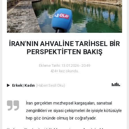
İRAN'NIN AHVALİNE TARİHSEL BİR
PERSPEKTİFTEN BAKIŞ
Ekleme Tarihi: 13.01.2026 - 20:49
424+ kez okundu.
Erkek
|
Kadın
(Haberi Sesli Oku)
İran gerçekten mezhepsel kargaşaları, sanatsal
zenginlikleri ve siyasi çekişmeleri ile iyisiyle kötüsüyle
hep göz önünde olmuş bir coğrafyadır.