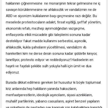
haklarının çiğnenmesine ne monarşinin tekrar gelmesine ne iç
savaşın körüklenmesine ne ahlaksızlık ve vandalizmin ne de
ABD ve siyonizm kuklalarının başı geçmesine razı değiliz. Bu
meselede protestocuların adalet, fırsat eşitliği, şeffaf yönetim,
ekonomik refah, mezhep ayrımcılığından vazgeçme,
enflasyonla etkili mücadele gibi taleplerini sonuna kadar
destekliyor fakat madde kullanımı serbestisi, aşırıcılık,
ahlaksızlık, kukla şahısların yüceltilmesi, vandalizm vb.
hareketleri kim ne derse desin sonuna kadar şiddetle kınıyor,
lanetliyor, protesto ediyor ve reddediyoruz! Hadiselerin en
hayırlı ve faydalı şekilde sulh yoluyla halli için ümit ve dua
ediyoruz.
Burada dikkat edilmesi gereken bir husustur ki böyle toplumsal
kriz anlarında hep haklıların yanında haksızların,
menfaatperestlerin, ideolojik aşırıcıların, siyasi azınlıkların,
muhalif partilerinin, yabancı casusların, aşiret benzeri yapıların
ve şirketlerin de pastadan pay kapmak için kalabalıklara karıştığı