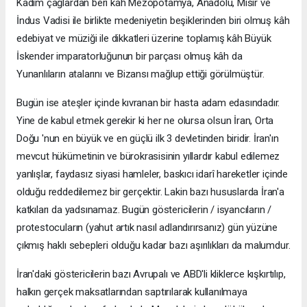
Kadim çağlardan beri kâh Mezopotamya, Anadolu, Mısır ve
İndus Vadisi ile birlikte medeniyetin beşiklerinden biri olmuş kâh
edebiyat ve müziği ile dikkatleri üzerine toplamış kâh Büyük
İskender imparatorluğunun bir parçası olmuş kâh da
Yunanlıların atalarını ve Bizansı mağlup ettiği görülmüştür.
Bugün ise ateşler içinde kıvranan bir hasta adam edasındadır.
Yine de kabul etmek gerekir ki her ne olursa olsun İran, Orta
Doğu 'nun en büyük ve en güçlü ilk 3 devletinden biridir. İran'ın
mevcut hükümetinin ve bürokrasisinin yıllardır kabul edilemez
yanlışlar, faydasız siyasi hamleler, baskıcı idarî hareketler içinde
olduğu reddedilemez bir gerçektir. Lakin bazı hususlarda İran'a
katkıları da yadsınamaz. Bugün göstericilerin / isyancıların /
protestocuların (yahut artık nasıl adlandırırsanız) gün yüzüne
çıkmış haklı sebepleri olduğu kadar bazı aşırılıkları da malumdur.
İran'daki göstericilerin bazı Avrupalı ve ABD'li kliklerce kışkırtılıp,
halkın gerçek maksatlarından saptırılarak kullanılmaya