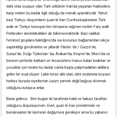
dahi olsa suspus olan Türk ünlülerin İran'da yaşanan hadiselere
karşı neden bu kadar ilgili olduğu da merak uyandırıcıdır. Yahut
bazı Türkçü oluşumların şuan ki İran Cumhurbaşkanının Türk
asıllı ve Türkçe konuşan biri olmasına rağmen neden Fars asıllı
Pehlevileri destekledikleri de bilinmemektedir. Bazı radikal
feminist gruplara baktığımızda ise konunun bağlamından sıkça
saptırıldığı görülmekte ve yıllardır Filistin 'de / Gazze'de,
Suriye'de, Doğu Türkistan 'da, Arakan'da, Keşmir'de, Moro'da ve
benzeri yerlerde katliam ve tecavüzlere maruz kalan kadınlar ve
çocuklar için neden bu kadar canla başla çalışmadıkları akıllara
gelen bir sual oluyor. Lakin biraz aklı olan, elini vicdanına koysun
herkes burada niyetlerinin üzüm yemek değil bağcıyı dövmek
olduğunu kolayca anlar.
Bana gelince... Ben bugün iki tarafında haklı ve haksız tarafları
olduğunu düşünüyorum. Evet, şuan ki İran yönetiminin ve
bürokrasinin bir kısmının değişmesi gerekiyor ama bu yabancı