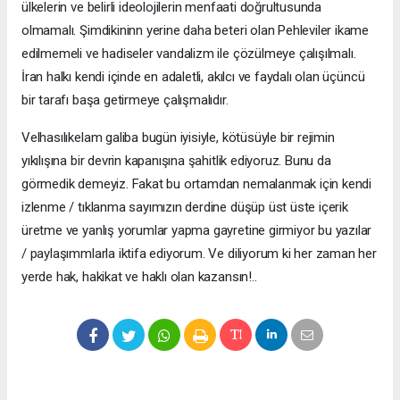
ülkelerin ve belirli ideolojilerin menfaati doğrultusunda
olmamalı. Şimdikininn yerine daha beteri olan Pehleviler ikame
edilmemeli ve hadiseler vandalizm ile çözülmeye çalışılmalı.
İran halkı kendi içinde en adaletli, akılcı ve faydalı olan üçüncü
bir tarafı başa getirmeye çalışmalıdır.
Velhasılıkelam galiba bugün iyisiyle, kötüsüyle bir rejimin
yıkılışına bir devrin kapanışına şahitlik ediyoruz. Bunu da
görmedik demeyiz. Fakat bu ortamdan nemalanmak için kendi
izlenme / tıklanma sayımızın derdine düşüp üst üste içerik
üretme ve yanlış yorumlar yapma gayretine girmiyor bu yazılar
/ paylaşımmlarla iktifa ediyorum. Ve diliyorum ki her zaman her
yerde hak, hakikat ve haklı olan kazansın!..