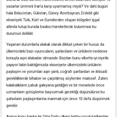
yazarlar ümmeti İran'a karşı uyarmamış mıydı? Ve dahi bugün
hala Belucistan, Gülistan, Güney Azerbaycan, Erdebil gibi
ekseriyeti Türk, Kürt ve Sunnilerden oluşan bölgeleri işgal
altında tutup burada baskıcı hareketlerde bulunması bu
durumun delilidir.
Yaşanan durumlarla alakalı olarak dikkat çeken bir husus da
ülkemizdeki bazı oyuncuların, şarkıcıların ve ünlülerin nedense
konuyla aşırı alakadar olmasıdır. Bazıları bunu elbette iyi niyetle
yapıyor lakin baktığımızda ekseriyete ülkemizdeki ünlülerin
paylaşım ve yorumları aşırı yanlı, coğrafi şartlardan ve iktisadi
gerekliliklerde bîhaber ve çarpıtılmış söylemler malesef. Zaten
kalabalıkların çabuk galeyana geldiğini ve bir meselede önce
uzmanların görüşlerine başvurmak gerektiği düşünülürse bu
şahısların paylaşımlarına inanmak için önce 10 defa düşünmek
gerekir.
Ayrıca konu başka bir Orta Doğu ülkesi hatta çocuk katliamları