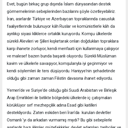
Evet, bugün birkaç grup dışında İslam dünyasından destek
görmemelerinin sebeplerinden bazılarını şöyle özetleyebiliriz.
İran, asırlardır Türkiye ve Azerbaycan topraklarında casusluk
faaliyetlerinde bulunuyor kâh Ruslar ve komünistlerle kâh da
ayrılıkçı siyasi kliklerce ortaklık kuruyordu. Komşu ülkelerde
sürekli Alevileri ve Şiîleri kışkırtarak onları doğdukları topraklara
karşı ihanete zorluyor, kendi menfaati için kullanmaya çalışıyor
ve malesef bazen bunda başarılı oluyordu. Sürekli Müslüman
kavim ve ülkelerle savaşıyor, komşularıyla iyi geçinmiyor ve
kendi söylemleri ile ters düşüyordu. Haniyye'nin şehadetinde
olduğu gibi zaman zaman Filistin davasına ihanet ediyordu.
Yemen'de ve Suriye'de olduğu gibi Suudi Arabistan ve Birleşik
Arap Emirlikleri ile birlikte bölgedeki ülkelerde iç çatışmaları
körüklüyor sırf mezhepçilik adına Esad gibi katilleri
destekliyordu. Zaten eskiden beri İran'da kurulan devletler
Osmanlı 'yı da arkadan vurmamış mıydı? Bu gibi sebeplerle
asırlardır bazı âlimler, mütefekkirler, devlet adamları, tarihçiler ve