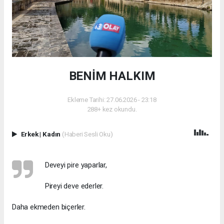
BENİM HALKIM
Ekleme Tarihi: 27.06.2026 - 23:18
288+ kez okundu.
Erkek
|
Kadın
(Haberi Sesli Oku)
Deveyi pire yaparlar,
Pireyi deve ederler.
Daha ekmeden biçerler.