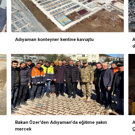
Adıyaman konteyner kentine kavuştu
A
d
Bakan Özer'den Adıyaman'da eğitime yakın
A
mercek
Ç