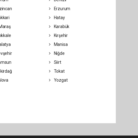
zincan
Erzurum
kkari
Hatay
Maraş
Karabük
rıkkale
Kırşehir
latya
Manisa
vşehir
Niğde
amsun
Siirt
kirdağ
Tokat
lova
Yozgat