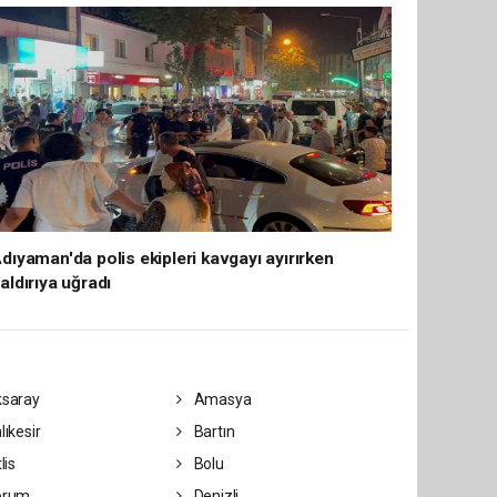
dıyaman'da polis ekipleri kavgayı ayırırken
aldırıya uğradı
saray
Amasya
lıkesir
Bartın
lis
Bolu
orum
Denizli