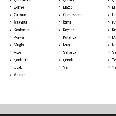
Edirne
Elazığ
Er
Giresun
Gümüşhane
Ha
İstanbul
İzmir
K.
Kastamonu
Kayseri
Kı
Konya
Kütahya
Ma
Muğla
Muş
Ne
Rize
Sakarya
S
Şanlıurfa
Şırnak
Te
Uşak
Van
Ya
Ankara