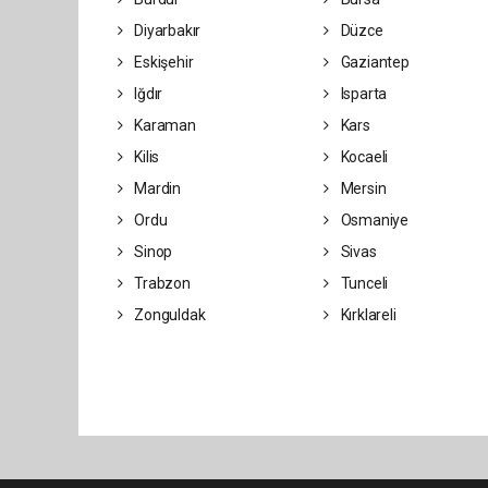
Diyarbakır
Düzce
Eskişehir
Gaziantep
Iğdır
Isparta
Karaman
Kars
Kilis
Kocaeli
Mardin
Mersin
Ordu
Osmaniye
Sinop
Sivas
Trabzon
Tunceli
Zonguldak
Kırklareli