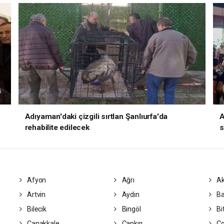
.
Adıyaman'daki çizgili sırtlan Şanlıurfa'da
A
rehabilite edilecek
s
Afyon
Ağrı
Ak
Artvin
Aydın
Ba
Bilecik
Bingöl
Bit
Çanakkale
Çankırı
Ç