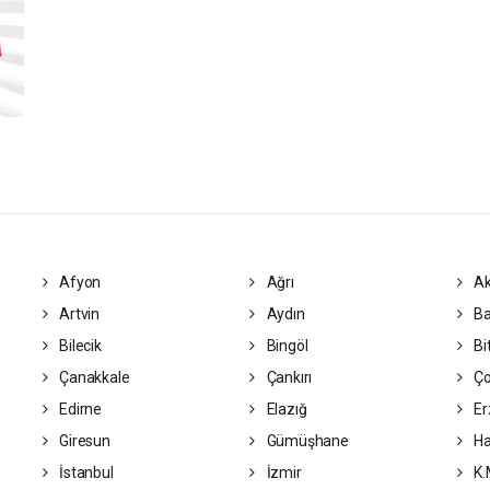
Afyon
Ağrı
Ak
Artvin
Aydın
Ba
Bilecik
Bingöl
Bit
Çanakkale
Çankırı
Ç
Edirne
Elazığ
Er
Giresun
Gümüşhane
Ha
İstanbul
İzmir
K.