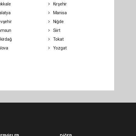
rıkkale
Kırşehir
latya
Manisa
vşehir
Niğde
amsun
Siirt
kirdağ
Tokat
lova
Yozgat