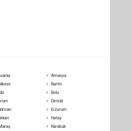
saray
Amasya
lıkesir
Bartın
lis
Bolu
orum
Denizli
zincan
Erzurum
kkari
Hatay
Maraş
Karabük