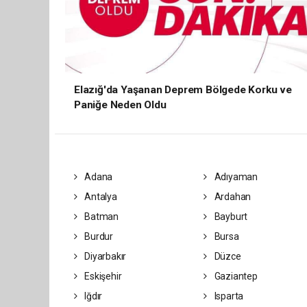
Elazığ'da Yaşanan Deprem Bölgede Korku ve
Paniğe Neden Oldu
Adana
Adıyaman
Antalya
Ardahan
Batman
Bayburt
Burdur
Bursa
Diyarbakır
Düzce
Eskişehir
Gaziantep
Iğdır
Isparta