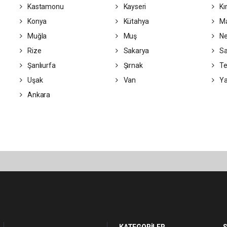
Kastamonu
Kayseri
Kı
Konya
Kütahya
Ma
Muğla
Muş
Ne
Rize
Sakarya
S
Şanlıurfa
Şırnak
Te
Uşak
Van
Ya
Ankara