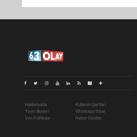
Lite-0.054
Hakkımızda
Kullanım Şartları
Yayın İlkeleri
Whatsapp İhbar
Veri Politikası
Haber Gönder