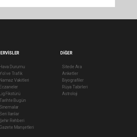
ERVİSLER
DİĞER
Hava Durumu
Sitede Ara
Yol ve Trafik
Anketler
Namaz Vakitleri
Biyografiler
Eczaneler
Rüya Tabirleri
Lig Fikstürü
Astroloji
Tarihte Bugün
Sinemalar
Seri İlanlar
Şehir Rehberi
Gazete Manşetleri