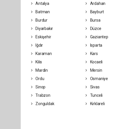
Antalya
Ardahan
Batman
Bayburt
Burdur
Bursa
Diyarbakır
Düzce
Eskişehir
Gaziantep
Iğdır
Isparta
Karaman
Kars
Kilis
Kocaeli
Mardin
Mersin
Ordu
Osmaniye
Sinop
Sivas
Trabzon
Tunceli
Zonguldak
Kırklareli