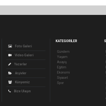
KATEGORİLER
S
Foto Galeri
Gündem
Video Galeri
Yaşam
Asayiş
Yazarlar
Eğitim
Ekonomi
Arşivler
Siyaset
Künyemiz
Spor
Bize Ulaşın