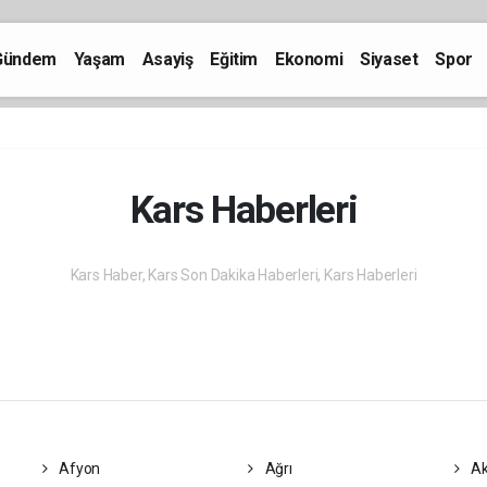
Gündem
Yaşam
Asayiş
Eğitim
Ekonomi
Siyaset
Spor
Kars Haberleri
Kars Haber, Kars Son Dakika Haberleri, Kars Haberleri
Afyon
Ağrı
Ak