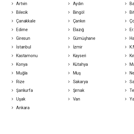
Artvin
Aydın
Ba
Bilecik
Bingöl
Bit
Çanakkale
Çankırı
Ç
Edirne
Elazığ
Er
Giresun
Gümüşhane
Ha
İstanbul
İzmir
K.
Kastamonu
Kayseri
Kı
Konya
Kütahya
Ma
Muğla
Muş
Ne
Rize
Sakarya
S
Şanlıurfa
Şırnak
Te
Uşak
Van
Ya
Ankara