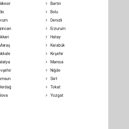
lıkesir
Bartın
lis
Bolu
orum
Denizli
zincan
Erzurum
kkari
Hatay
Maraş
Karabük
rıkkale
Kırşehir
latya
Manisa
vşehir
Niğde
amsun
Siirt
kirdağ
Tokat
lova
Yozgat