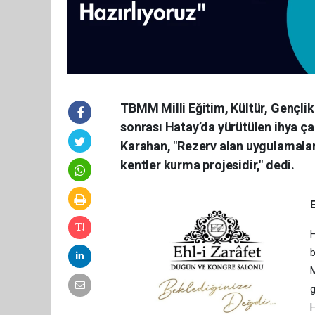
TBMM Milli Eğitim, Kültür, Gençl
sonrası Hatay’da yürütülen ihya ç
Karahan, "Rezerv alan uygulamalar
kentler kurma projesidir," dedi.
H
b
M
g
H