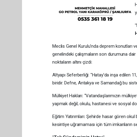
H
y
Meclis Genel Kurulu’nda deprem konutları ve
genelindeki çalışmaların son durumuna dair ve
noktaların altını çizdi:
Altyapı Seferberliği: "Hatay’da inşa edilen 11
biridir. Defne, Antakya ve Samandağ bu sist
Mülkiyet Hakları: "Vatandaşlarımızın mülkiy
yapmak değil; okulu, hastanesi ve sosyal don
Eğitim Yatırımları: Şehirde hasar gören okul b
kesintiye uğramaması için tüm imkanların sef