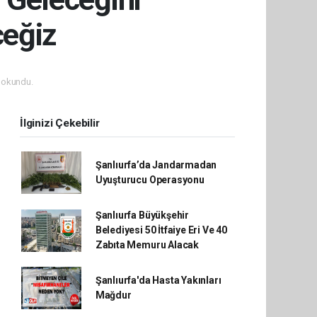
ceğiz
 okundu.
İlginizi Çekebilir
Şanlıurfa’da Jandarmadan
Uyuşturucu Operasyonu
Şanlıurfa Büyükşehir
Belediyesi 50 İtfaiye Eri Ve 40
Zabıta Memuru Alacak
Şanlıurfa'da Hasta Yakınları
Mağdur