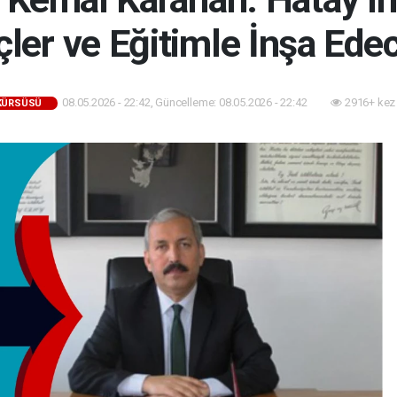
ler ve Eğitimle İnşa Ede
08.05.2026 - 22:42, Güncelleme: 08.05.2026 - 22:42
2916+ kez
 KÜRSÜSÜ