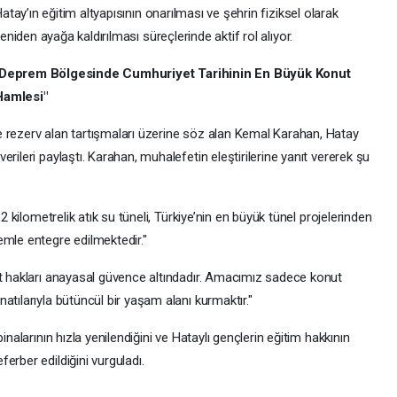
atay’ın eğitim altyapısının onarılması ve şehrin fiziksel olarak
eniden ayağa kaldırılması süreçlerinde aktif rol alıyor.
"Deprem Bölgesinde Cumhuriyet Tarihinin En Büyük Konut
Hamlesi"
 rezerv alan tartışmaları üzerine söz alan Kemal Karahan, Hatay
rileri paylaştı. Karahan, muhalefetin eleştirilerine yanıt vererek şu
,2 kilometrelik atık su tüneli, Türkiye’nin en büyük tünel projelerinden
emle entegre edilmektedir."
et hakları anayasal güvence altındadır. Amacımız sadece konut
atılarıyla bütüncül bir yaşam alanı kurmaktır."
inalarının hızla yenilendiğini ve Hataylı gençlerin eğitim hakkının
erber edildiğini vurguladı.