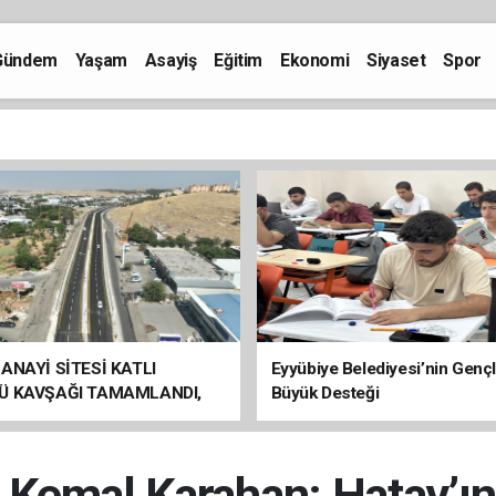
Gündem
Yaşam
Asayiş
Eğitim
Ekonomi
Siyaset
Spor
ANAYİ SİTESİ KATLI
Eyyübiye Belediyesi’nin Genç
Ü KAVŞAĞI TAMAMLANDI,
Büyük Desteği
ÇİŞLERİ BAŞLADI
i Kemal Karahan: Hatay’ı