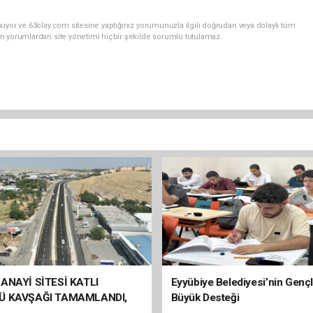
uyor ve 63olay.com sitesine yaptığınız yorumunuzla ilgili doğrudan veya dolaylı tüm
m yorumlardan site yönetimi hiçbir şekilde sorumlu tutulamaz.
ANAYİ SİTESİ KATLI
Eyyübiye Belediyesi’nin Genç
Ü KAVŞAĞI TAMAMLANDI,
Büyük Desteği
ÇİŞLERİ BAŞLADI