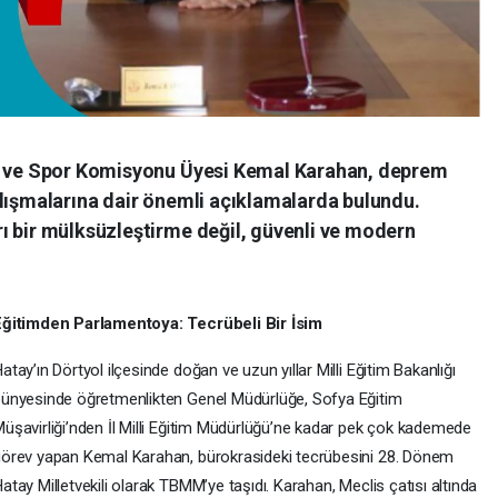
ik ve Spor Komisyonu Üyesi Kemal Karahan, deprem
alışmalarına dair önemli açıklamalarda bulundu.
ı bir mülksüzleştirme değil, güvenli ve modern
Eğitimden Parlamentoya: Tecrübeli Bir İsim
atay’ın Dörtyol ilçesinde doğan ve uzun yıllar Milli Eğitim Bakanlığı
ünyesinde öğretmenlikten Genel Müdürlüğe, Sofya Eğitim
üşavirliği’nden İl Milli Eğitim Müdürlüğü’ne kadar pek çok kademede
örev yapan Kemal Karahan, bürokrasideki tecrübesini 28. Dönem
atay Milletvekili olarak TBMM’ye taşıdı. Karahan, Meclis çatısı altında