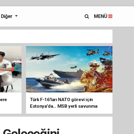
Diğer
MENÜ
lere
Türk F-16'ları NATO görevi için
Estonya'da... MSB yerli savunma
sistemleriyle güçleniyor
n Geleceğini