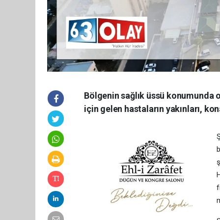
Bölgenin sağlık üssü konumunda ola
için gelen hastaların yakınları, k
Ş
b
ş
H
f
m