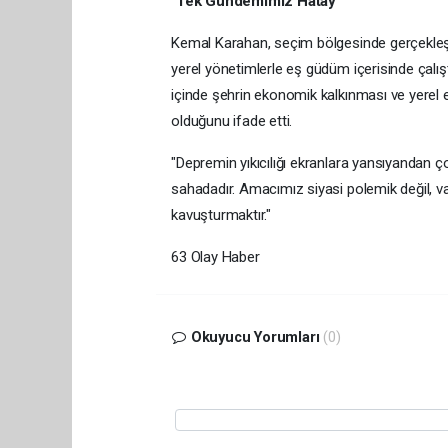
"Tek Gündemimiz Hatay"
Kemal Karahan, seçim bölgesinde gerçekleşt
yerel yönetimlerle eş güdüm içerisinde çalıştık
içinde şehrin ekonomik kalkınması ve yerel e
olduğunu ifade etti.
"Depremin yıkıcılığı ekranlara yansıyandan ç
sahadadır. Amacımız siyasi polemik değil, va
kavuşturmaktır."
63 Olay Haber
Okuyucu Yorumları
(0)