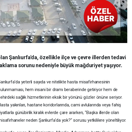
n Şanlıurfa'da, özellikle ilçe ve çevre illerden tedavi
onaklama sorunu nedeniyle büyük mağduriyet yaşıyor.
anlıurfa'da yeterli sayıda ve nitelikte hasta misafirhanesinin
ulunmaması, hem insani bir dramı beraberinde getiriyor hem de
ehirdeki sağlık hizmetlerinin eksik bir yönünü gözler önüne seriyor.
asta yakınları, hastane koridorlarında, cami avlularında veya fahiş
iyatlarla günübirlik kiralık evlerde çare ararken, "Başka illerde olan
isafirhaneler neden Şanlıurfa'da yok?" sorusu yetkililere yöneltiliyor.