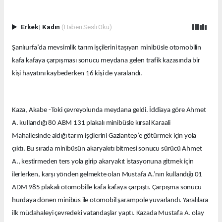
Erkek
|
Kadın
(Haberi Sesli Oku)
Şanlıurfa’da mevsimlik tarım işçilerini taşıyan minibüsle otomobilin
kafa kafaya çarpışması sonucu meydana gelen trafik kazasında bir
kişi hayatını kaybederken 16 kişi de yaralandı.
Kaza, Akabe -Toki çevreyolunda meydana geldi. İddiaya göre Ahmet
A. kullandığı 80 ABM 131 plakalı minibüsle kırsal Karaali
Mahallesinde aldığı tarım işçilerini Gaziantep’e götürmek için yola
çıktı. Bu sırada minibüsün akaryakıtı bitmesi sonucu sürücü Ahmet
A., kestirmeden ters yola girip akaryakıt istasyonuna gitmek için
ilerlerken, karşı yönden gelmekte olan Mustafa A.’nın kullandığı 01
ADM 985 plakalı otomobille kafa kafaya çarpıştı. Çarpışma sonucu
hurdaya dönen minibüs ile otomobil şarampole yuvarlandı. Yaralılara
ilk müdahaleyi çevredeki vatandaşlar yaptı. Kazada Mustafa A. olay