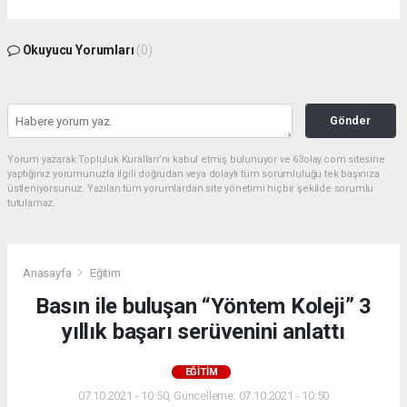
Okuyucu Yorumları
(0)
Gönder
Yorum yazarak Topluluk Kuralları’nı kabul etmiş bulunuyor ve 63olay.com sitesine
yaptığınız yorumunuzla ilgili doğrudan veya dolaylı tüm sorumluluğu tek başınıza
üstleniyorsunuz. Yazılan tüm yorumlardan site yönetimi hiçbir şekilde sorumlu
tutulamaz.
Anasayfa
Eğitim
Basın ile buluşan “Yöntem Koleji” 3
yıllık başarı serüvenini anlattı
EĞITIM
07.10.2021 - 10:50, Güncelleme: 07.10.2021 - 10:50