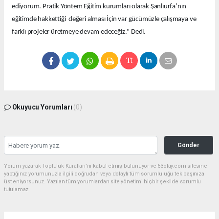
ediyorum. Pratik Yöntem Eğitim kurumları olarak Şanlıurfa’nın
eğitimde hakkettiği değeri alması İçin var gücümüzle çalışmaya ve
farklı projeler üretmeye devam edeceğiz." Dedi.
Okuyucu Yorumları
(0)
Gönder
Yorum yazarak Topluluk Kuralları’nı kabul etmiş bulunuyor ve 63olay.com sitesine
yaptığınız yorumunuzla ilgili doğrudan veya dolaylı tüm sorumluluğu tek başınıza
üstleniyorsunuz. Yazılan tüm yorumlardan site yönetimi hiçbir şekilde sorumlu
tutulamaz.