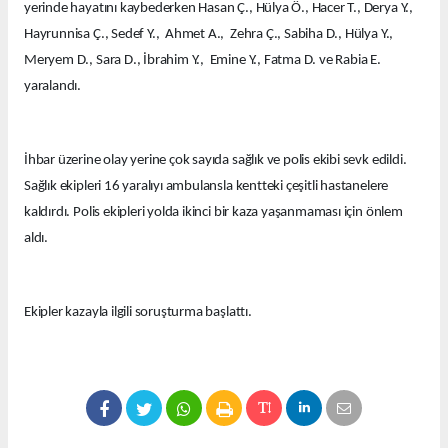
yerinde hayatını kaybederken Hasan Ç., Hülya Ö., Hacer T., Derya Y.,
Hayrunnisa Ç., Sedef Y., Ahmet A., Zehra Ç., Sabiha D., Hülya Y.,
Meryem D., Sara D., İbrahim Y., Emine Y., Fatma D. ve Rabia E.
yaralandı.
İhbar üzerine olay yerine çok sayıda sağlık ve polis ekibi sevk edildi.
Sağlık ekipleri 16 yaralıyı ambulansla kentteki çeşitli hastanelere
kaldırdı. Polis ekipleri yolda ikinci bir kaza yaşanmaması için önlem
aldı.
Ekipler kazayla ilgili soruşturma başlattı.