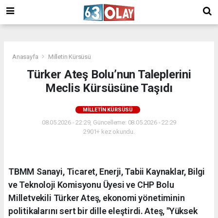
/
Anasayfa
Milletin Kürsüsü
Türker Ateş Bolu’nun Taleplerini
Meclis Kürsüsüne Taşıdı
MILLETIN KÜRSÜSÜ
08.05.2026 - 22:29, Güncelleme: 08.05.2026 - 22:29
2901+ kez okundu.
TBMM Sanayi, Ticaret, Enerji, Tabii Kaynaklar, Bilgi
ve Teknoloji Komisyonu Üyesi ve CHP Bolu
Milletvekili Türker Ateş, ekonomi yönetiminin
politikalarını sert bir dille eleştirdi. Ateş, "Yüksek