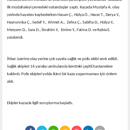
ilk müdahaleyi çevredeki vatandaşlar yaptı. Kazada Mustafa A. olay
yerinde hayatını kaybederken Hasan Ç., Hülya Ö., Hacer T., Derya Y.,
Hayrunnisa Ç., Sedef Y., Ahmet A., Zehra Ç., Sabiha D., Hülya Y.,
Meryem D., Sara D., İbrahim Y., Emine Y., Fatma D. ve Rabia E.
yaralandı.
İhbar üzerine olay yerine çok sayıda sağlık ve polis ekibi sevk edildi.
Sağlık ekipleri 16 yaralıyı ambulansla kentteki çeşitli hastanelere
kaldırdı. Polis ekipleri yolda ikinci bir kaza yaşanmaması için önlem
aldı.
Ekipler kazayla ilgili soruşturma başlattı.