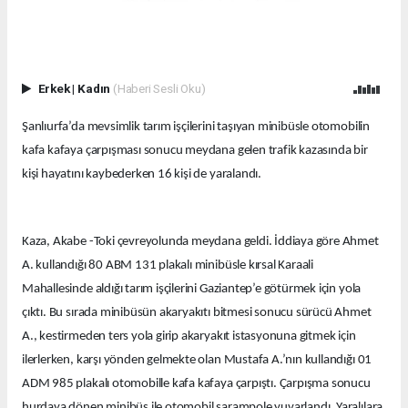
Erkek
|
Kadın
(Haberi Sesli Oku)
Şanlıurfa’da mevsimlik tarım işçilerini taşıyan minibüsle otomobilin
kafa kafaya çarpışması sonucu meydana gelen trafik kazasında bir
kişi hayatını kaybederken 16 kişi de yaralandı.
Kaza, Akabe -Toki çevreyolunda meydana geldi. İddiaya göre Ahmet
A. kullandığı 80 ABM 131 plakalı minibüsle kırsal Karaali
Mahallesinde aldığı tarım işçilerini Gaziantep’e götürmek için yola
çıktı. Bu sırada minibüsün akaryakıtı bitmesi sonucu sürücü Ahmet
A., kestirmeden ters yola girip akaryakıt istasyonuna gitmek için
ilerlerken, karşı yönden gelmekte olan Mustafa A.’nın kullandığı 01
ADM 985 plakalı otomobille kafa kafaya çarpıştı. Çarpışma sonucu
hurdaya dönen minibüs ile otomobil şarampole yuvarlandı. Yaralılara