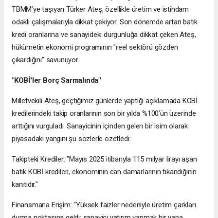
TBMM’ye taşıyan Türker Ateş, özellikle üretim ve istihdam
odaklı çalışmalarıyla dikkat çekiyor. Son dönemde artan batık
kredi oranlarına ve sanayideki durgunluğa dikkat çeken Ateş,
hükümetin ekonomi programının "reel sektörü gözden
çıkardığını" savunuyor.
"KOBİ'ler Borç Sarmalında"
Milletvekili Ateş, geçtiğimiz günlerde yaptığı açıklamada KOBİ
kredilerindeki takip oranlarının son bir yılda %100’ün üzerinde
arttığını vurguladı. Sanayicinin içinden gelen bir isim olarak
piyasadaki yangını şu sözlerle özetledi:
Takipteki Krediler: "Mayıs 2025 itibarıyla 115 milyar lirayı aşan
batık KOBİ kredileri, ekonominin can damarlarının tıkandığının
kanıtıdır."
Finansmana Erişim: "Yüksek faizler nedeniyle üretim çarkları
durma noktasına geldi; sanayici yatırım yapmak bir yana,