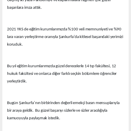
Geçmiş iki yılda Pandemiye ve kapanmalara rağmen çok güzel
başarılara imza attık.
2021 YKS de eğitim kurumlarımızda %100 veli memnuniyeti ve %90
lara varan yerleştirme oranıyla Şanlıurfa’da kitlesel başarıdaki yerimizi
koruduk.
Bu yıl eğitim kurumlarımızda güzel derecelerle 14 tıp fakültesi, 12
hukuk fakültesi ve onlarca diğer farklı seçkin bölümlere öğrenciler
yerleştirdik.
Bugün Şanlıurfa’nın birbirinden değerli emekçi basın mensuplarıyla
bir araya geldik. Bu güzel başarıyı sizlerle ve sizler aracılığıyla
kamuoyuyla paylaşmak istedik.