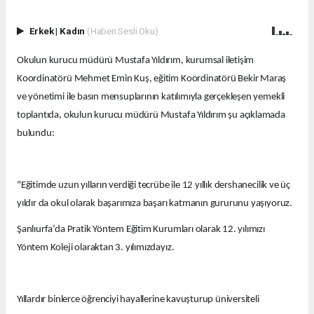
Erkek
|
Kadın
(Haberi Sesli Oku)
Okulun kurucu müdürü Mustafa Yıldırım, kurumsal iletişim
Koordinatörü Mehmet Emin Kuş, eğitim Koordinatörü Bekir Maraş
ve yönetimi ile basın mensuplarının katılımıyla gerçekleşen yemekli
toplantıda, okulun kurucu müdürü Mustafa Yıldırım şu açıklamada
bulundu:
"Eğitimde uzun yılların verdiği tecrübe ile 12 yıllık dershanecilik ve üç
yıldır da okul olarak başarımıza başarı katmanın gururunu yaşıyoruz.
Şanlıurfa’da Pratik Yöntem Eğitim Kurumları olarak 12. yılımızı
Yöntem Koleji olaraktan 3. yılımızdayız.
Yıllardır binlerce öğrenciyi hayallerine kavuşturup üniversiteli