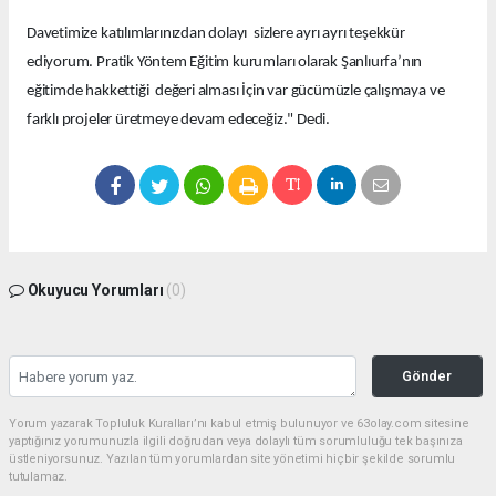
Davetimize katılımlarınızdan dolayı sizlere ayrı ayrı teşekkür
ediyorum. Pratik Yöntem Eğitim kurumları olarak Şanlıurfa’nın
eğitimde hakkettiği değeri alması İçin var gücümüzle çalışmaya ve
farklı projeler üretmeye devam edeceğiz." Dedi.
Okuyucu Yorumları
(0)
Gönder
Yorum yazarak Topluluk Kuralları’nı kabul etmiş bulunuyor ve 63olay.com sitesine
yaptığınız yorumunuzla ilgili doğrudan veya dolaylı tüm sorumluluğu tek başınıza
üstleniyorsunuz. Yazılan tüm yorumlardan site yönetimi hiçbir şekilde sorumlu
tutulamaz.