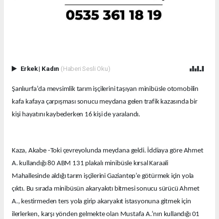
Erkek
|
Kadın
(Haberi Sesli Oku)
Şanlıurfa’da mevsimlik tarım işçilerini taşıyan minibüsle otomobilin
kafa kafaya çarpışması sonucu meydana gelen trafik kazasında bir
kişi hayatını kaybederken 16 kişi de yaralandı.
Kaza, Akabe -Toki çevreyolunda meydana geldi. İddiaya göre Ahmet
A. kullandığı 80 ABM 131 plakalı minibüsle kırsal Karaali
Mahallesinde aldığı tarım işçilerini Gaziantep’e götürmek için yola
çıktı. Bu sırada minibüsün akaryakıtı bitmesi sonucu sürücü Ahmet
A., kestirmeden ters yola girip akaryakıt istasyonuna gitmek için
ilerlerken, karşı yönden gelmekte olan Mustafa A.’nın kullandığı 01