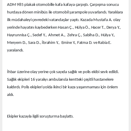
ADM 985 plakalı otomobille kafa kafaya çarpıştı. Çarpışma sonucu
hurdaya dönen minibüs ile otomobil şarampole yuvarlandı. Yaralılara
ilk müdahaleyi çevredeki vatandaşlar yaptı. Kazada Mustafa A. olay
yerinde hayatını kaybederken Hasan Ç., Hülya Ö., Hacer T., Derya Y.,
Hayrunnisa Ç., Sedef Y., Ahmet A., Zehra Ç., Sabiha D., Hülya Y.,
Meryem D., Sara D., İbrahim Y., Emine Y., Fatma D. ve Rabia E.
yaralandı.
İhbar üzerine olay yerine çok sayıda sağlık ve polis ekibi sevk edildi.
Sağlık ekipleri 16 yaralıyı ambulansla kentteki çeşitli hastanelere
kaldırdı. Polis ekipleri yolda ikinci bir kaza yaşanmaması için önlem
aldı.
Ekipler kazayla ilgili soruşturma başlattı.