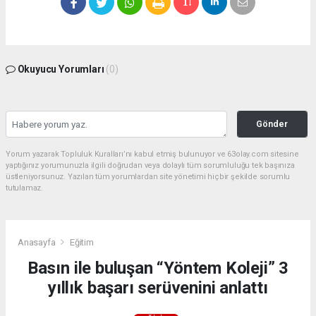
Okuyucu Yorumları
(0)
Gönder
Yorum yazarak Topluluk Kuralları’nı kabul etmiş bulunuyor ve 63olay.com sitesine
yaptığınız yorumunuzla ilgili doğrudan veya dolaylı tüm sorumluluğu tek başınıza
üstleniyorsunuz. Yazılan tüm yorumlardan site yönetimi hiçbir şekilde sorumlu
tutulamaz.
Anasayfa
Eğitim
Basın ile buluşan “Yöntem Koleji” 3
yıllık başarı serüvenini anlattı