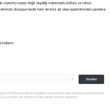
 ziyaretçi sayısı değil; taşıdığı maneviyatı, kültürü ve ruhun
şehrimizi dünyaya tanıtır hem de bize ait olanı kaybetmeden yarınlara
z kullanın.
Gönder
uyor ve 63olay.com sitesine yaptığınız yorumunuzla ilgili doğrudan veya dolaylı tüm
m yorumlardan site yönetimi hiçbir şekilde sorumlu tutulamaz.