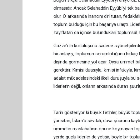
olmasıdır. Ancak Selahaddin Eyyübi'yi tek 
olur. O, arkasında inancını diri tutan, fedakâ
toplum bulduğu için bu başarıya ulaştı. Lider
zayıflatan da içinde bulundukları toplumsal 
Gazze'nin kurtuluşunu sadece siyasetçilerde
bir anlayış, toplumun sorumluluğunu birkaç ki
dışında görmesine yol açar. Oysa ümmet bil
gerektirir. Kimisi duasıyla, kimisi infakıyla, kim
adalet mücadelesindeki ilkeli duruşuyla bu s
liderlerin değil, onların arkasında duran şuu
Tarih gösteriyor ki büyük fetihler, büyük topl
yansıtan, İslam'a sevdalı, dava şuurunu ka
ümmetin maslahatının önüne koymayan toplumla
yerde güçlü liderler de yetişir; böyle bir topl