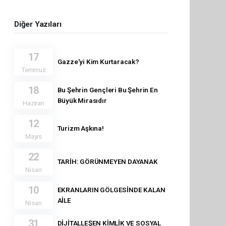
Diğer Yazıları
17
Gazze'yi Kim Kurtaracak?
Temmuz
18
Bu Şehrin Gençleri Bu Şehrin En
Büyük Mirasıdır
Haziran
12
Turizm Aşkına!
Mayıs
22
TARİH: GÖRÜNMEYEN DAYANAK
Nisan
10
EKRANLARIN GÖLGESİNDE KALAN
AİLE
Nisan
31
DİJİTALLEŞEN KİMLİK VE SOSYAL