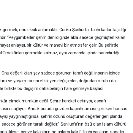
ak görmek, onu eksik anlamaktır. Çünkü Şanlıurfa, tarihi kadar taşıdığı
rdir. “Peygamberler şehri” denildiğinde akla sadece geçmişten kalan
ayat anlayışı, bir kültür ve manevi bir atmosfer gelir. Bu şehirde
arihî mekânları görmekle kalmaz, aynı zamanda içinde barındırdığı
. Onu değerli kılan şey sadece görünen tarafı değil, insanın içinde
türü ve yaşam tarzını etkileyen değişimler; doğrudan o ruhu da
iyle birlikte bu değişim daha belirgin hale gelmeye başladı.
inkâr etmek mümkün değil. Şehre hareket getiriyor, esnafı
ınmasını sağlıyor. Ancak burada gözden kaçırılmaması gereken hassas
layışı yaygınlaştığında, şehrin özünü oluşturan değerler geri planda
, sadece görünen tarafı değildir.” Şanlıurfa’nın özü olan İslam kültürü
na itilirse, geriye kalanların ne anlamı kalır? Tarihi yapıların, sanatın