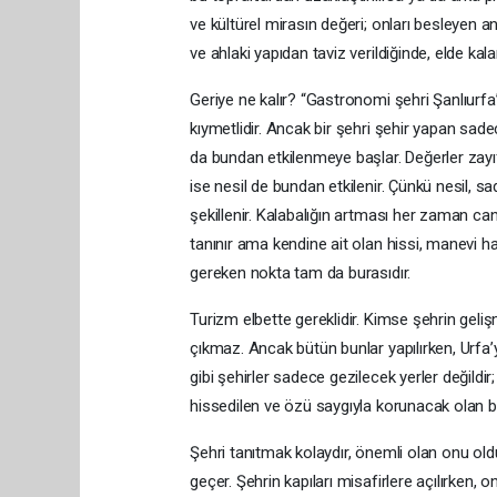
ve kültürel mirasın değeri; onları besleye
ve ahlaki yapıdan taviz verildiğinde, elde kal
Geriye ne kalır? “Gastronomi şehri Şanlıurfa”
kıymetlidir. Ancak bir şehri şehir yapan sade
da bundan etkilenmeye başlar. Değerler zayıflar
ise nesil de bundan etkilenir. Çünkü nesil, s
şekillenir. Kalabalığın artması her zaman ca
tanınır ama kendine ait olan hissi, manevi h
gereken nokta tam da burasıdır.
Turizm elbette gereklidir. Kimse şehrin ge
çıkmaz. Ancak bütün bunlar yapılırken, Urfa’
gibi şehirler sadece gezilecek yerler değild
hissedilen ve özü saygıyla korunacak olan bir
Şehri tanıtmak kolaydır, önemli olan onu o
geçer. Şehrin kapıları misafirlere açılırken,