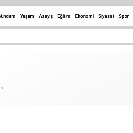
Gündem
Yaşam
Asayiş
Eğitim
Ekonomi
Siyaset
Spor
i
om