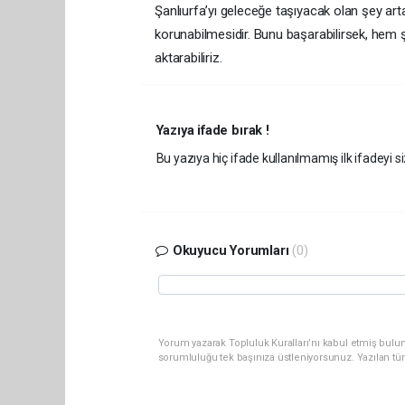
Şanlıurfa’yı geleceğe taşıyacak olan şey artan
korunabilmesidir. Bunu başarabilirsek, hem 
aktarabiliriz.
Yazıya ifade bırak !
Bu yazıya hiç ifade kullanılmamış ilk ifadeyi si
Okuyucu Yorumları
(0)
Yorum yazarak Topluluk Kuralları’nı kabul etmiş bulun
sorumluluğu tek başınıza üstleniyorsunuz. Yazılan tü