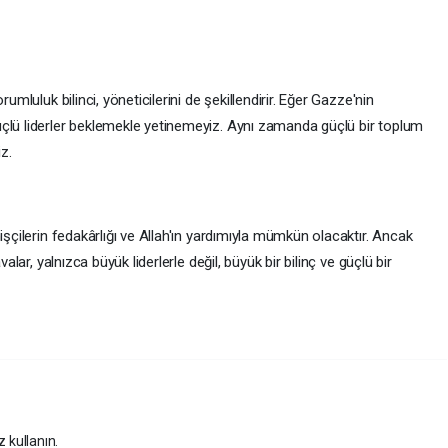
umluluk bilinci, yöneticilerini de şekillendirir. Eğer Gazze'nin
çlü liderler beklemekle yetinemeyiz. Aynı zamanda güçlü bir toplum
z.
işçilerin fedakârlığı ve Allah'ın yardımıyla mümkün olacaktır. Ancak
alar, yalnızca büyük liderlerle değil, büyük bir bilinç ve güçlü bir
z kullanın.