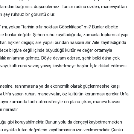
n anlamdan bağımsız düşünülemez. Turizm adına özden, maneviyattan
an şey ruhsuz bir görüntü olur.
 mı, yoksa “tarihin sıfır noktası Göbeklitepe” mi? Bunlar elbette
ce bunlar değildir. Şehrin ruhu zayıfladığında, zamanla toplumsal yapı
, ilişkiler değişir, aile yapısı bundan nasibini alır. Aile zayıfladığında
adece bilgiyle değil; içinde büyüdüğü kültür ve değer ortamıyla
nlılık anlamına gelmez. Böyle devam ederse, şehir belki daha çok
avayı, kültürünü yavaş yavaş kaybetmeye başlar. İşte dikkat edilmesi
lişmesine, tanınmasına ya da ekonomik olarak güçlenmesine karşı
yı Urfa yapan ruhun, maneviyatın, öz kültürün korunması gerekir. Urfa
ir; aynı zamanda tarihi atmosferiyle ön plana çıkan, manevi havası
 mirastır.
lduğu gibi koruyabilmektir. Bunun yolu da dengeyi kaybetmemekten
 onu ayakta tutan değerlerin zayıflamasına izin verilmemelidir. Çünkü