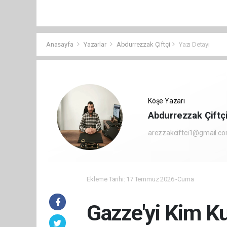
Anasayfa
Yazarlar
Abdurrezzak Çiftçi
Yazı Detayı
Köşe Yazarı
Abdurrezzak Çiftç
arezzakciftci1@gmail.c
Ekleme Tarihi: 17 Temmuz 2026 -Cuma
Gazze'yi Kim K