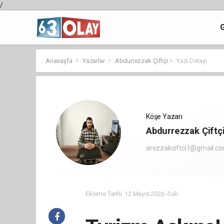
/
Anasayfa
Yazarlar
Abdurrezzak Çiftçi
Yazı Detayı
Köşe Yazarı
Abdurrezzak Çiftç
arezzakciftci1@gmail.c
Ekleme Tarihi: 12 Mayıs 2026 -Salı