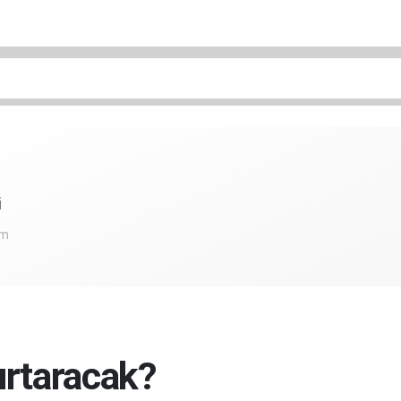
i
om
urtaracak?