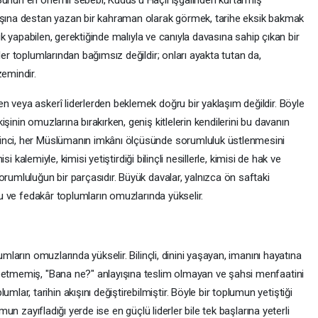
başına destan yazan bir kahraman olarak görmek, tarihe eksik bakmak
rlık yapabilen, gerektiğinde malıyla ve canıyla davasına sahip çıkan bir
ler toplumlarından bağımsız değildir; onları ayakta tutan da,
zemindir.
n veya askerî liderlerden beklemek doğru bir yaklaşım değildir. Böyle
şinin omuzlarına bırakırken, geniş kitlelerin kendilerini bu davanın
inci, her Müslümanın imkânı ölçüsünde sorumluluk üstlenmesini
isi kalemiyle, kimisi yetiştirdiği bilinçli nesillerle, kimisi de hak ve
orumluluğun bir parçasıdır. Büyük davalar, yalnızca ön saftaki
rlu ve fedakâr toplumların omuzlarında yükselir.
umların omuzlarında yükselir. Bilinçli, dinini yaşayan, imanını hayatına
ybetmemiş, "Bana ne?" anlayışına teslim olmayan ve şahsi menfaatini
r, tarihin akışını değiştirebilmiştir. Böyle bir toplumun yetiştiği
umun zayıfladığı yerde ise en güçlü liderler bile tek başlarına yeterli