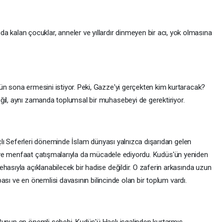
nda kalan çocuklar, anneler ve yıllardır dinmeyen bir acı, yok olmasına
ün sona ermesini istiyor. Peki, Gazze'yi gerçekten kim kurtaracak?
ğil, aynı zamanda toplumsal bir muhasebeyi de gerektiriyor.
Haçlı Seferleri döneminde İslam dünyası yalnızca dışarıdan gelen
sizlik ve menfaat çatışmalarıyla da mücadele ediyordu. Kudüs'ün yeniden
hasıyla açıklanabilecek bir hadise değildir. O zaferin arkasında uzun
abası ve en önemlisi davasının bilincinde olan bir toplum vardı.
Bunun en önemli sebebi, Kudüs'ü Haçlı işgalinden kurtarmış