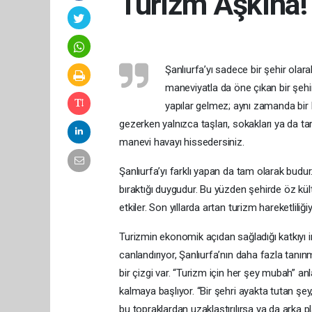
Turizm Aşkına!
Şanlıurfa’yı sadece bir şehir olar
maneviyatla da öne çıkan bir şehi
yapılar gelmez; aynı zamanda bir h
gezerken yalnızca taşları, sokakları ya da t
manevi havayı hissedersiniz.
Şanlıurfa’yı farklı yapan da tam olarak budur
bıraktığı duygudur. Bu yüzden şehirde öz kül
etkiler. Son yıllarda artan turizm hareketliliğ
Turizmin ekonomik açıdan sağladığı katkıyı 
canlandırıyor, Şanlıurfa’nın daha fazla tan
bir çizgi var. “Turizm için her şey mubah” an
kalmaya başlıyor. “Bir şehri ayakta tutan şey
bu topraklardan uzaklaştırılırsa ya da arka pla