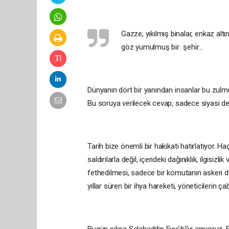
Gazze; yıkılmış binalar, enkaz altı
göz yumulmuş bir şehir...
Dünyanın dört bir yanından insanlar bu zulm
Bu soruya verilecek cevap, sadece siyasi de
Tarih bize önemli bir hakikati hatırlatıyor. 
saldırılarla değil, içerideki dağınıklık, ilgi
fethedilmesi, sadece bir komutanın askeri de
yıllar süren bir ihya hareketi, yöneticilerin ç
Bugün sıkça Selahaddin Eyyûbî'yi anıyoruz. 