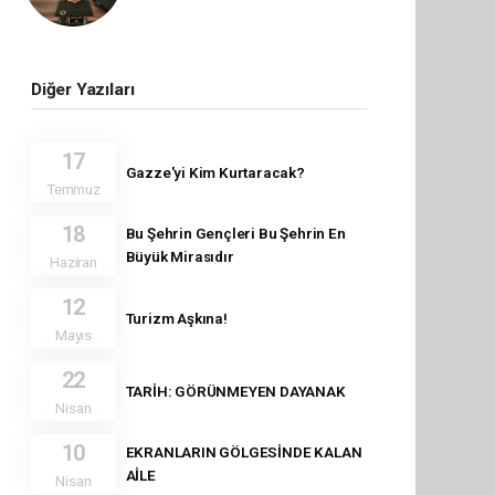
Diğer Yazıları
17
Gazze'yi Kim Kurtaracak?
Temmuz
18
Bu Şehrin Gençleri Bu Şehrin En
Büyük Mirasıdır
Haziran
12
Turizm Aşkına!
Mayıs
22
TARİH: GÖRÜNMEYEN DAYANAK
Nisan
10
EKRANLARIN GÖLGESİNDE KALAN
AİLE
Nisan