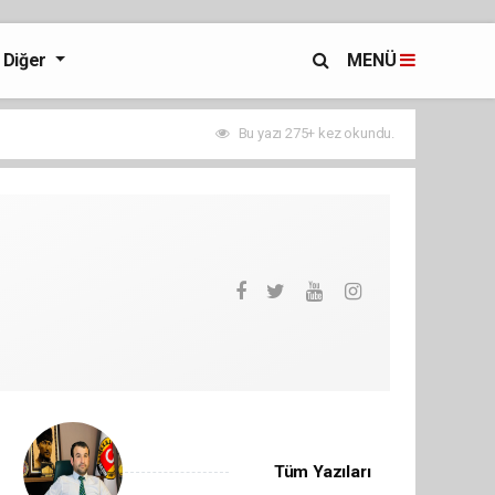
Diğer
MENÜ
Bu yazı 275+ kez okundu.
Tüm Yazıları