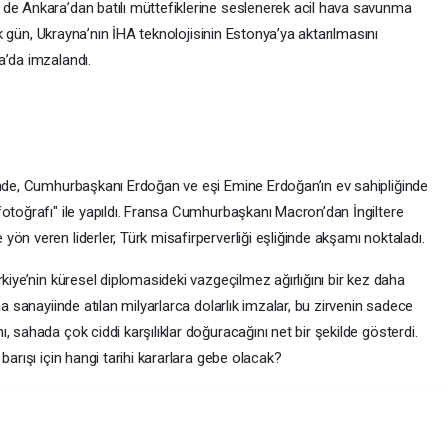
de Ankara’dan batılı müttefiklerine seslenerek acil hava savunma
ilk gün, Ukrayna’nın İHA teknolojisinin Estonya’ya aktarılmasını
a’da imzalandı.
’nde, Cumhurbaşkanı Erdoğan ve eşi Emine Erdoğan’ın ev sahipliğinde
fotoğrafı" ile yapıldı. Fransa Cumhurbaşkanı Macron’dan İngiltere
ön veren liderler, Türk misafirperverliği eşliğinde akşamı noktaladı.
kiye’nin küresel diplomasideki vazgeçilmez ağırlığını bir kez daha
ma sanayiinde atılan milyarlarca dolarlık imzalar, bu zirvenin sadece
 sahada çok ciddi karşılıklar doğuracağını net bir şekilde gösterdi.
barışı için hangi tarihi kararlara gebe olacak?