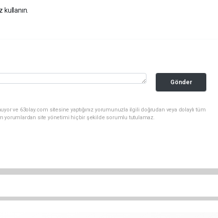
z kullanın.
Gönder
uyor ve 63olay.com sitesine yaptığınız yorumunuzla ilgili doğrudan veya dolaylı tüm
m yorumlardan site yönetimi hiçbir şekilde sorumlu tutulamaz.