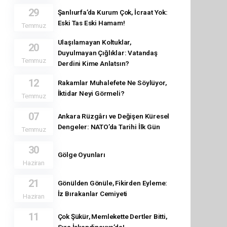
29
Şanlıurfa’da Kurum Çok, İcraat Yok:
Eski Tas Eski Hamam!
Temmuz
Ulaşılamayan Koltuklar,
20
Duyulmayan Çığlıklar: Vatandaş
Temmuz
Derdini Kime Anlatsın?
12
Rakamlar Muhalefete Ne Söylüyor,
İktidar Neyi Görmeli?
Temmuz
07
Ankara Rüzgârı ve Değişen Küresel
Dengeler: NATO’da Tarihi İlk Gün
Temmuz
30
Gölge Oyunları
Haziran
21
Gönülden Gönüle, Fikirden Eyleme:
İz Bırakanlar Cemiyeti
Haziran
11
Çok Şükür, Memlekette Dertler Bitti,
Sıra İskandinavya’da!