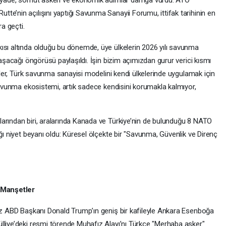
 ziyade, somut askeri ve ekonomik adımlar damga vurdu. ATO
e’nin açılışını yaptığı Savunma Sanayii Forumu, ittifak tarihinin en
ra geçti.
ısı altında olduğu bu dönemde, üye ülkelerin 2026 yılı savunma
 aşacağı öngörüsü paylaşıldı. İşin bizim açımızdan gurur verici kısmı
ikler, Türk savunma sanayisi modelini kendi ülkelerinde uygulamak için
 savunma ekosistemi, artık sadece kendisini korumakla kalmıyor,
arından biri, aralarında Kanada ve Türkiye’nin de bulunduğu 8 NATO
ığı niyet beyanı oldu: Küresel ölçekte bir "Savunma, Güvenlik ve Direnç
 Manşetler
suz ABD Başkanı Donald Trump’ın geniş bir kafileyle Ankara Esenboğa
lliye’deki resmi törende Muhafız Alayı’nı Türkçe "Merhaba asker"