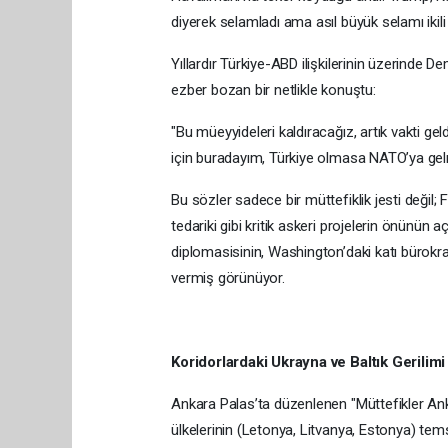
diyerek selamladı ama asıl büyük selamı ikil
Yıllardır Türkiye-ABD ilişkilerinin üzerinde 
ezber bozan bir netlikle konuştu:
"Bu müeyyideleri kaldıracağız, artık vakti ge
için buradayım, Türkiye olmasa NATO’ya ge
Bu sözler sadece bir müttefiklik jesti deği
tedariki gibi kritik askeri projelerin önünün a
diplomasisinin, Washington’daki katı bürokra
vermiş görünüyor.
Koridorlardaki Ukrayna ve Baltık Gerilimi
Ankara Palas’ta düzenlenen "Müttefikler An
ülkelerinin (Letonya, Litvanya, Estonya) temsil