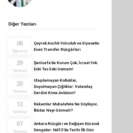
Diğer Yazıları
08
Çeyrek Asırlık Yolculuk ve Siyasette
Esen Transfer Rüzgârları
Ağustos
29
Şanlıurfa’da Kurum Çok, İcraat Yok:
Eski Tas Eski Hamam!
Temmuz
Ulaşılamayan Koltuklar,
20
Duyulmayan Çığlıklar: Vatandaş
Temmuz
Derdini Kime Anlatsın?
12
Rakamlar Muhalefete Ne Söylüyor,
İktidar Neyi Görmeli?
Temmuz
07
Ankara Rüzgârı ve Değişen Küresel
Dengeler: NATO’da Tarihi İlk Gün
Temmuz