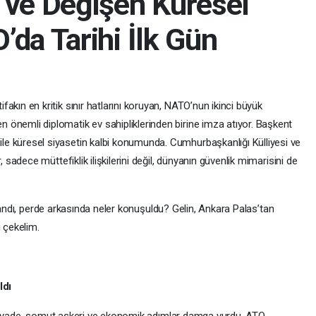
 ve Değişen Küresel
da Tarihi İlk Gün
tifakın en kritik sınır hatlarını koruyan, NATO’nun ikinci büyük
en önemli diplomatik ev sahipliklerinden birine imza atıyor. Başkent
 ile küresel siyasetin kalbi konumunda. Cumhurbaşkanlığı Külliyesi ve
adece müttefiklik ilişkilerini değil, dünyanın güvenlik mimarisini de
aşandı, perde arkasında neler konuşuldu? Gelin, Ankara Palas’tan
i çekelim.
ldı