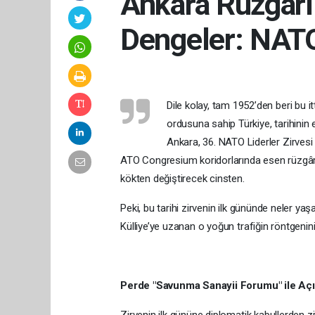
Ankara Rüzgârı
Dengeler: NATO’
Dile kolay, tam 1952’den beri bu it
ordusuna sahip Türkiye, tarihinin 
Ankara, 36. NATO Liderler Zirvesi
ATO Congresium koridorlarında esen rüzgâr, s
kökten değiştirecek cinsten.
Peki, bu tarihi zirvenin ilk gününde neler y
Külliye’ye uzanan o yoğun trafiğin röntgenin
Perde "Savunma Sanayii Forumu" ile Açı