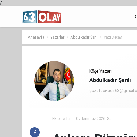
/
Anasayfa
Yazarlar
Abdulkadir Şanlı
Yazı Detayı
Köşe Yazarı
Abdulkadir Şanlı
gazetecikadir63@gmail.
Ekleme Tarihi: 07 Temmuz 2026 -Salı