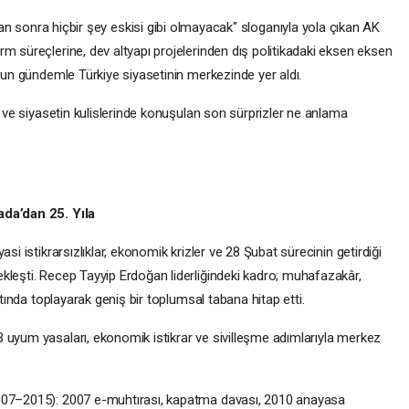
n sonra hiçbir şey eskisi gibi olmayacak" sloganıyla yola çıkan AK
m süreçlerine, dev altyapı projelerinden dış politikadaki eksen eksen
oğun gündemle Türkiye siyasetinin merkezinde yer aldı.
i ve siyasetin kulislerinde konuşulan son sürprizler ne anlama
ada’dan 25. Yıla
si istikrarsızlıklar, ekonomik krizler ve 28 Şubat sürecinin getirdiği
kleşti. Recep Tayyip Erdoğan liderliğindeki kadro; muhafazakâr,
ltında toplayarak geniş bir toplumsal tabana hitap etti.
 uyum yasaları, ekonomik istikrar ve sivilleşme adımlarıyla merkez
2007–2015): 2007 e-muhtırası, kapatma davası, 2010 anayasa