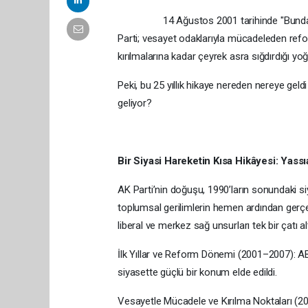
14 Ağustos 2001 tarihinde "Bunda
Parti; vesayet odaklarıyla mücadeleden refor
kırılmalarına kadar çeyrek asra sığdırdığı y
Peki, bu 25 yıllık hikaye nereden nereye geld
geliyor?
Bir Siyasi Hareketin Kısa Hikâyesi: Yassı
AK Parti’nin doğuşu, 1990’ların sonundaki siya
toplumsal gerilimlerin hemen ardından gerçe
liberal ve merkez sağ unsurları tek bir çatı a
İlk Yıllar ve Reform Dönemi (2001–2007): AB
siyasette güçlü bir konum elde edildi.
Vesayetle Mücadele ve Kırılma Noktaları (