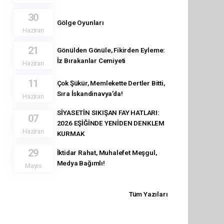
30
Gölge Oyunları
Haziran
21
Gönülden Gönüle, Fikirden Eyleme:
İz Bırakanlar Cemiyeti
Haziran
11
Çok Şükür, Memlekette Dertler Bitti,
Sıra İskandinavya’da!
Haziran
SİYASETİN SIKIŞAN FAY HATLARI:
07
2026 EŞİĞİNDE YENİDEN DENKLEM
Haziran
KURMAK
29
İktidar Rahat, Muhalefet Meşgul,
Medya Bağımlı!
Mayıs
Tüm Yazıları