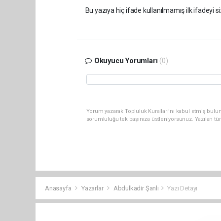
Bu yazıya hiç ifade kullanılmamış ilk ifadeyi si
Okuyucu Yorumları
(0)
Yorum yazarak Topluluk Kuralları’nı kabul etmiş bulun
sorumluluğu tek başınıza üstleniyorsunuz. Yazılan tü
Anasayfa
Yazarlar
Abdulkadir Şanlı
Yazı Detayı