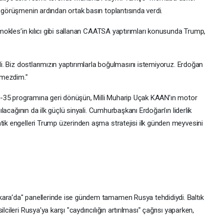
i görüşmenin ardından ortak basın toplantısında verdi.
Demokles’in kılıcı gibi sallanan CAATSA yaptırımları konusunda Trump,
ldi. Biz dostlarımızın yaptırımlarla boğulmasını istemiyoruz. Erdoğan
lmezdim."
l; F-35 programına geri dönüşün, Milli Muharip Uçak KAAN’ın motor
çılacağının da ilk güçlü sinyali. Cumhurbaşkanı Erdoğan’ın liderlik
tik engelleri Trump üzerinden aşma stratejisi ilk günden meyvesini
kara’da" panellerinde ise gündem tamamen Rusya tehdidiydi. Baltık
cileri Rusya’ya karşı "caydırıcılığın artırılması" çağrısı yaparken,