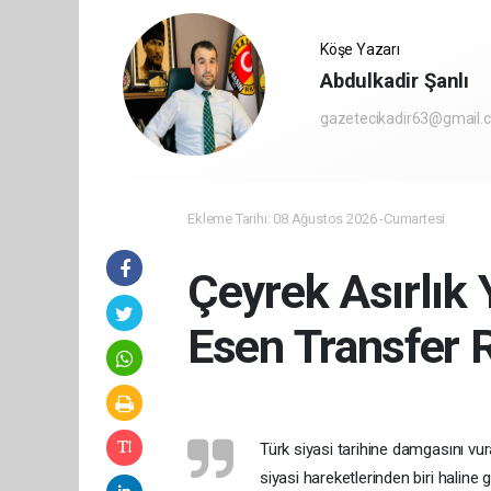
Köşe Yazarı
Abdulkadir Şanlı
gazetecikadir63@gmail.
Ekleme Tarihi: 08 Ağustos 2026 -Cumartesi
Çeyrek Asırlık 
Esen Transfer R
Türk siyasi tarihine damgasını vur
siyasi hareketlerinden biri haline