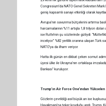
Zirvenin ilk gününe diplomatik kabullerden
Congresium’da NATO Genel Sekreteri Mark Rutt
geniş kapsamlı sanayi etkinliği olarak kayıtla
Avrupa’nın savunma bütçelerini artırma bask
harcamalarının %11 artışla 1,8 trilyon doları
ise Rutte’nin şu sözlerinde gizliydi: “Müttef
inceliyor.” %82 yerlilik oranına ulaşan Türk
NATO’ya da ilham veriyor.
Hatta ilk günün en dikkat çeken somut adıml
üyesi ülke ile Ukrayna’nın ortaklaşa imzalad
Bankası" kuruluyor.
Trump’ın Air Force One’ından Yükselen
Gözlerin çevrildiği asıl büyük an ise kuşku
Havalimanı’na teker koyduğu andı. Trump, Kü