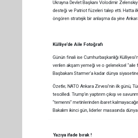
Ukrayna Devlet Başkanı Volodimir Zelenskiy 
desteği ve Patriot füzeleri talep etti. Hatta 
öngören stratejik bir anlaşma da yine Ankar
Külliye’de Aile Fotoğrafı
Günün finali ise Cumhurbaşkanlığı Külliyesi
verilen akşam yemeği ve o geleneksel "aile 
Başbakanı Starmer’a kadar dünya siyasetine y
Özetle; NATO Ankara Zirvesi’nin ilk günü, Tür
tescilledi. Trump’ın yaptırım çıkışı ve savun
"temenni" metinlerinden ibaret kalmayacağını,
Bakalım ikinci gün, liderler masasında dünya 
Yazıya ifade bırak !